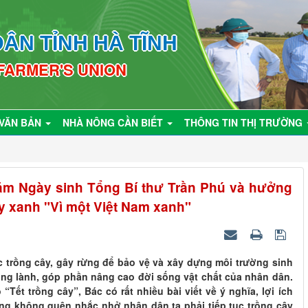
ÂN TỈNH HÀ TĨNH
 FARMER'S UNION
VĂN BẢN
NHÀ NÔNG CẦN BIẾT
THÔNG TIN THỊ TRƯỜNG
ăm Ngày sinh Tổng Bí thư Trần Phú và hưởng
y xanh "Vì một Việt Nam xanh"
c trồng cây, gây rừng để bảo vệ và xây dựng môi trường sinh
ong lành, góp phần nâng cao đời sống vật chất của nhân dân.
Tết trồng cây”, Bác có rất nhiều bài viết về ý nghĩa, lợi ích
ũng không quên nhắc nhở nhân dân ta phải tiếp tục trồng cây