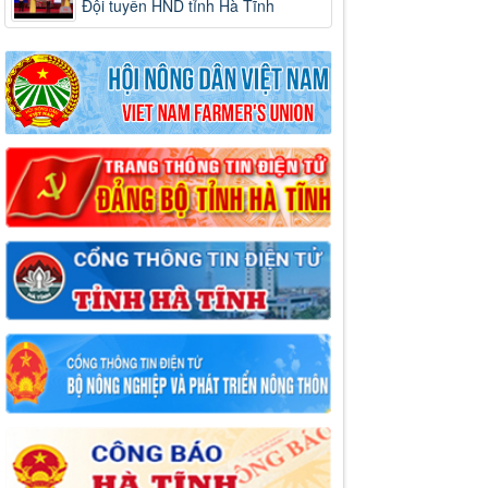
Đội tuyển HND tỉnh Hà Tĩnh