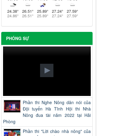
24.38
°
26.51
°
25.89
°
27.24
°
27.59
°
24.86
°
26.51
°
25.89
°
27.24
°
27.59
°
PHÓNG SỰ
Phần thi Nghe Nông dân nói của
Đội tuyển Hà Tĩnh Hội thi Nhà
Nông đua tài năm 2022 tại Hải
Phòng
Phần thi "Lời chào nhà nông" của