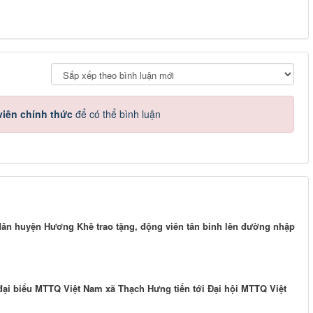
iên chính thức
để có thể bình luận
ân huyện Hương Khê trao tặng, động viên tân binh lên đường nhập
đại biểu MTTQ Việt Nam xã Thạch Hưng tiến tới Đại hội MTTQ Việt