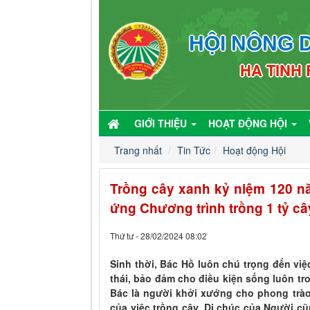
HỘI NÔNG D
HA TINH
GIỚI THIỆU
HOẠT ĐỘNG HỘI
Trang nhất
Tin Tức
Hoạt động Hội
Trồng cây xanh kỷ niệm 120 n
ứng Chương trình trồng 1 tỷ câ
Thứ tư - 28/02/2024 08:02
Sinh thời, Bác Hồ luôn chú trọng đến việ
thái, bảo đảm cho điều kiện sống luôn tr
Bác là người khởi xướng cho phong trào “
của việc trồng cây. Di chúc của Người c