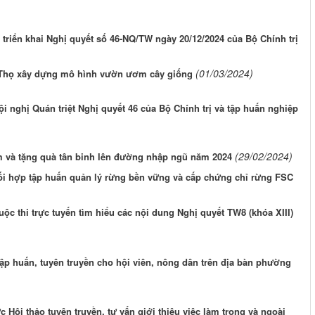
triển khai Nghị quyết số 46-NQ/TW ngày 20/12/2024 của Bộ Chính trị
(01/03/2024)
Thọ xây dựng mô hình vườn ươm cây giống
nghị Quán triệt Nghị quyết 46 của Bộ Chính trị và tập huấn nghiệp
(29/02/2024)
m và tặng quà tân binh lên đường nhập ngũ năm 2024
i hợp tập huấn quản lý rừng bền vững và cấp chứng chỉ rừng FSC
 thi trực tuyến tìm hiểu các nội dung Nghị quyết TW8 (khóa XIII)
 huấn, tuyên truyền cho hội viên, nông dân trên địa bàn phường
ội thảo tuyên truyền, tư vấn giới thiệu việc làm trong và ngoài