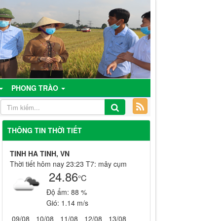
PHONG TRÀO
THÔNG TIN THỜI TIẾT
TINH HA TINH, VN
Thời tiết hôm nay 23:23 T7: mây cụm
24.86
°C
Độ ẩm:
88 %
Gió:
1.14 m/s
09/08
10/08
11/08
12/08
13/08