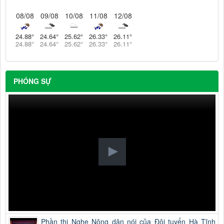
08/08
09/08
10/08
11/08
12/08
24.88
°
24.64
°
25.62
°
26.33
°
26.11
°
24.88
°
24.64
°
25.62
°
26.33
°
26.11
°
PHÓNG SỰ
Phần thi Nghe Nông dân nói của Đội tuyển Hà Tĩnh