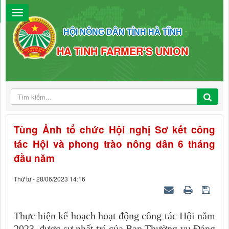
HỘI NÔNG DÂN TỈNH HÀ TĨNH
HA TINH FARMER'S UNION
Tùng Ảnh tổ chức Hội nghị Sơ kết công
tác Hội và phong trào nông dân 6 tháng
đầu năm
Thứ tư - 28/06/2023 14:16
Thực hiện kế hoạch hoạt động công tác Hội năm
2023, được sự nhất trí của Ban Thường vụ Đảng