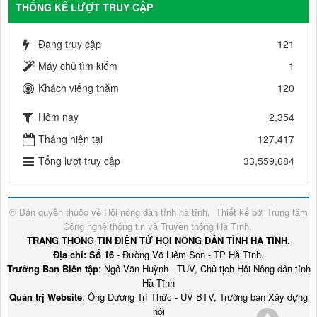
THỐNG KÊ LƯỢT TRUY CẬP
Đang truy cập
121
Máy chủ tìm kiếm
1
Khách viếng thăm
120
Hôm nay
2,354
Tháng hiện tại
127,417
Tổng lượt truy cập
33,559,684
© Bản quyền thuộc về
Hội nông dân tỉnh hà tĩnh
.
Thiết kế bởi
Trung tâm
Công nghệ thông tin và Truyền thông Hà Tĩnh
.
TRANG THÔNG TIN ĐIỆN TỬ HỘI NÔNG DÂN TỈNH HÀ TĨNH.
Địa chỉ: Số 16
- Đường Võ Liêm Sơn - TP Hà Tĩnh.
Trưởng Ban Biên tập
: Ngô Văn Huỳnh - TUV, Chủ tịch Hội Nông dân tỉnh
Hà Tĩnh
Quản trị Website
: Ông Dương Trí Thức - UV BTV, Trưởng ban Xây dựng
hội