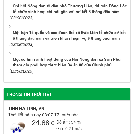
Chi hội Nông dân tổ dân phố Thượng Liên, thị trấn Đồng Lộc
tổ chức sinh hoạt chi hội gắn với sơ kết 6 tháng đầu năm
(23/06/2023)
Mặt trận Tổ quốc và các đoàn thể xã Đức Liên tổ chức sơ kết
6 tháng đầu năm và triển khai nhiệm vụ 6 tháng cuối năm
(23/06/2023)
Một số hình ảnh hoạt động của Hội Nông dân xã Sơn Phú
tham gia phối hợp thực hiện Đề án 06 của Chính phủ
(23/06/2023)
THÔNG TIN THỜI TIẾT
TINH HA TINH, VN
Thời tiết hôm nay 03:07 T7: mưa nhẹ
24.88
Độ ẩm:
94 %
°C
Gió:
0.71 m/s