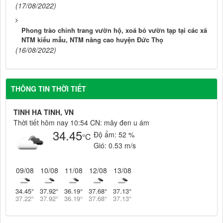
(17/08/2022)
Phong trào chỉnh trang vườn hộ, xoá bỏ vườn tạp tại các xã
NTM kiểu mẫu, NTM nâng cao huyện Đức Thọ
(16/08/2022)
THÔNG TIN THỜI TIẾT
TINH HA TINH, VN
Thời tiết hôm nay 10:54 CN: mây đen u ám
34.45
Độ ẩm:
52 %
°C
Gió:
0.53 m/s
09/08
10/08
11/08
12/08
13/08
34.45
°
37.92
°
36.19
°
37.68
°
37.13
°
37.22
°
37.92
°
36.19
°
37.68
°
37.13
°