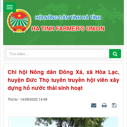
HỘI NÔNG DÂN TỈNH HÀ TĨNH
HA TINH FARMER'S UNION
Chi hội Nông dân Đông Xá, xã Hòa Lạc,
huyện Đức Thọ tuyên truyền hội viên xây
dựng hố nước thải sinh hoạt
Thứ tư - 14/09/2022 14:49