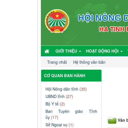
HỘI NÔNG D
HA TINH
GIỚI THIỆU
HOẠT ĐỘNG HỘI
Trang nhất
Hệ thống văn bản
CƠ QUAN BAN HÀNH
Hội Nông dân tỉnh
(35)
UBND tỉnh
(27)
Bộ Y tế
(2)
Ban Tuyên giáo Tỉnh
ủy
(17)
Văn 
Sở Ngoại vụ
(1)