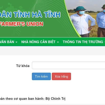
ÂN TỈNH HÀ TĨNH
 FARMER'S UNION
VĂN BẢN
NHÀ NÔNG CẦN BIẾT
THÔNG TIN THỊ TRƯỜNG
Từ khóa
bản theo cơ quan ban hành: Bộ Chính Trị