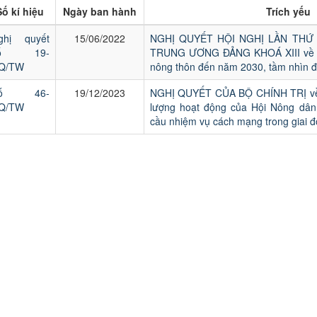
Số kí hiệu
Ngày ban hành
Trích yếu
ghị quyết
15/06/2022
NGHỊ QUYẾT HỘI NGHỊ LẦN THỨ
số 19-
TRUNG ƯƠNG ĐẢNG KHOÁ XIII về n
Q/TW
nông thôn đến năm 2030, tầm nhìn 
Số 46-
19/12/2023
NGHỊ QUYẾT CỦA BỘ CHÍNH TRỊ về 
Q/TW
lượng hoạt động của Hội Nông dâ
cầu nhiệm vụ cách mạng trong giai 