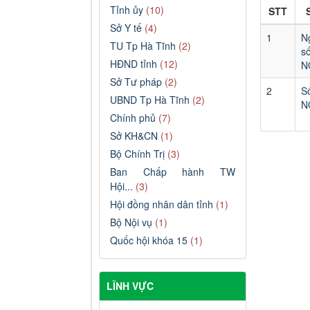
Tỉnh ủy
(10)
STT
Sở Y tế
(4)
1
N
TU Tp Hà Tĩnh
(2)
HĐND tỉnh
(12)
N
Sở Tư pháp
(2)
2
UBND Tp Hà Tĩnh
(2)
N
Chính phủ
(7)
Sở KH&CN
(1)
Bộ Chính Trị
(3)
Ban Chấp hành TW
Hội...
(3)
Hội đồng nhân dân tỉnh
(1)
Bộ Nội vụ
(1)
Quốc hội khóa 15
(1)
LĨNH VỰC