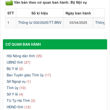
Văn bản theo cơ quan ban hành: Bộ Nội vụ
STT
Số kí hiệu
Ngày ban hành
1
Thông tư 002/2025/TT-BNV
03/04/2025
Thông tư
CƠ QUAN BAN HÀNH
Hội Nông dân tỉnh
(35)
UBND tỉnh
(27)
Bộ Y tế
(2)
Ban Tuyên giáo Tỉnh ủy
(17)
Sở Ngoại vụ
(1)
Tỉnh ủy
(10)
Sở Y tế
(4)
TU Tp Hà Tĩnh
(2)
HĐND tỉnh
(12)