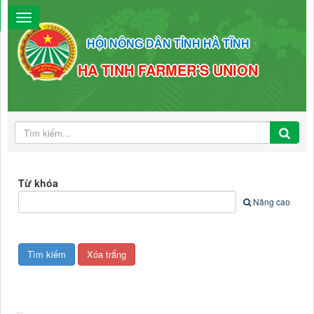
HỘI NÔNG DÂN TỈNH HÀ TĨNH
HA TINH FARMER'S UNION
Từ khóa
Nâng cao