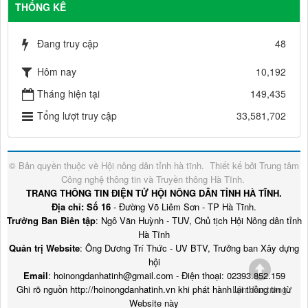
THỐNG KÊ
Đang truy cập
48
Hôm nay
10,192
Tháng hiện tại
149,435
Tổng lượt truy cập
33,581,702
© Bản quyền thuộc về
Hội nông dân tỉnh hà tĩnh
.
Thiết kế bởi
Trung tâm
Công nghệ thông tin và Truyền thông Hà Tĩnh
.
TRANG THÔNG TIN ĐIỆN TỬ HỘI NÔNG DÂN TỈNH HÀ TĨNH.
Địa chỉ: Số 16
- Đường Võ Liêm Sơn - TP Hà Tĩnh.
Trưởng Ban Biên tập
: Ngô Văn Huỳnh - TUV, Chủ tịch Hội Nông dân tỉnh
Hà Tĩnh
Quản trị Website
: Ông Dương Trí Thức - UV BTV, Trưởng ban Xây dựng
hội
Email
: hoinongdanhatinh@gmail.com - Điện thoại: 02393.852.159
Ghi rõ nguồn http://hoinongdanhatinh.vn khi phát hành lại thông tin từ
Lên đầu trang
Website này