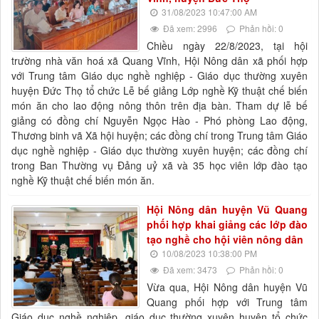
31/08/2023 10:47:00 AM
Đã xem: 2996
Phản hồi: 0
Chiều ngày 22/8/2023, tại hội
trường nhà văn hoá xã Quang Vĩnh, Hội Nông dân xã phối hợp
với Trung tâm Giáo dục nghề nghiệp - Giáo dục thường xuyên
huyện Đức Thọ tổ chức Lễ bế giảng Lớp nghề Kỹ thuật chế biến
món ăn cho lao động nông thôn trên địa bàn. Tham dự lễ bế
giảng có đồng chí Nguyễn Ngọc Hào - Phó phòng Lao động,
Thương binh vã Xã hội huyện; các đồng chí trong Trung tâm Giáo
dục nghề nghiệp - Giáo dục thường xuyên huyện; các đồng chí
trong Ban Thường vụ Đảng uỷ xã và 35 học viên lớp đào tạo
nghề Kỹ thuật chế biến món ăn.
Hội Nông dân huyện Vũ Quang
phối hợp khai giảng các lớp đào
tạo nghề cho hội viên nông dân
10/08/2023 10:38:00 PM
Đã xem: 3473
Phản hồi: 0
Vừa qua, Hội Nông dân huyện Vũ
Quang phối hợp với Trung tâm
Giáo dục nghề nghiệp, giáo dục thường xuyên huyện tổ chức