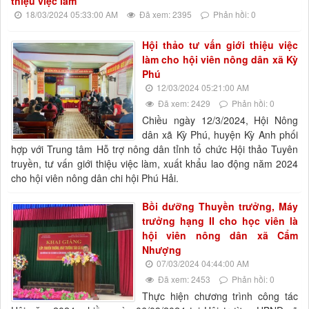
thiệu việc làm
18/03/2024 05:33:00 AM
Đã xem: 2395
Phản hồi: 0
Hội thảo tư vấn giới thiệu việc
làm cho hội viên nông dân xã Kỳ
Phú
12/03/2024 05:21:00 AM
Đã xem: 2429
Phản hồi: 0
Chiều ngày 12/3/2024, Hội Nông
dân xã Kỳ Phú, huyện Kỳ Anh phối
hợp với Trung tâm Hỗ trợ nông dân tỉnh tổ chức Hội thảo Tuyên
truyền, tư vấn giới thiệu việc làm, xuất khẩu lao động năm 2024
cho hội viên nông dân chi hội Phú Hải.
Bồi dưỡng Thuyền trưởng, Máy
trưởng hạng II cho học viên là
hội viên nông dân xã Cẩm
Nhượng
07/03/2024 04:44:00 AM
Đã xem: 2453
Phản hồi: 0
Thực hiện chương trình công tác