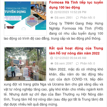
Formosa Hà Tĩnh tiếp tục tuyển
dụng 100 lao động
22/02/2023 10:52:28 PM
Đã xem: 2951
Phản hồi: 0
Công ty TNHH Gang thép Hưng
Nghiệp Formosa Hà Tĩnh (FHS)
đang có nhu cầu tuyển dụng 100
lao động có trình độ cao đẳng, trung cấp và lao động phổ thông.
Kết quả hoạt động của Trung
tâm Hỗ trợ nông dân năm 2022
12/12/2022 05:04:49 AM
Đã xem: 2097
Phản hồi: 0
Năm 2022, mặc dù có những khó
khăn, đầu năm do tác động tiêu
cực của dịch COVID-19, tiếp đến
xung đột vũ trang giữa Nga và Ucraina làm cho giá xăng dầu và
vật tư nông nghiệp tăng cao, gây khó khăn cho nhiều ngành kinh
tế. Nhưng dưới sự chỉ đạo của Ban Thường vụ Hội Nông dân
tỉnh, Trung tâm Hỗ trợ nông dân (sau đây gọi tắt là Trung tâm) đã
đạt được nhiều kết quả đáng mừng.