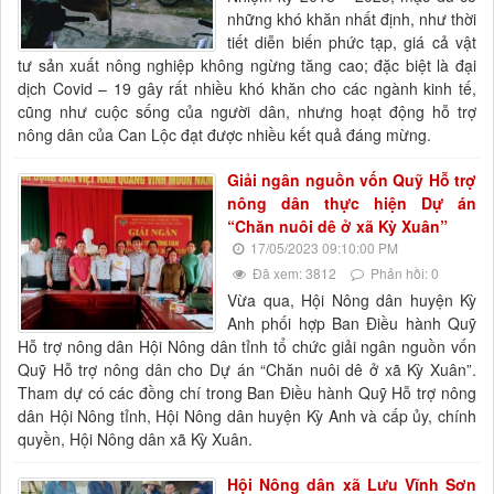
những khó khăn nhất định, như thời
tiết diễn biến phức tạp, giá cả vật
tư sản xuất nông nghiệp không ngừng tăng cao; đặc biệt là đại
dịch Covid – 19 gây rất nhiều khó khăn cho các ngành kinh tế,
cũng như cuộc sống của người dân, nhưng hoạt động hỗ trợ
nông dân của Can Lộc đạt được nhiều kết quả đáng mừng.
Giải ngân nguồn vốn Quỹ Hỗ trợ
nông dân thực hiện Dự án
“Chăn nuôi dê ở xã Kỳ Xuân”
17/05/2023 09:10:00 PM
Đã xem: 3812
Phản hồi: 0
Vừa qua, Hội Nông dân huyện Kỳ
Anh phối hợp Ban Điều hành Quỹ
Hỗ trợ nông dân Hội Nông dân tỉnh tổ chức giải ngân nguồn vốn
Quỹ Hỗ trợ nông dân cho Dự án “Chăn nuôi dê ở xã Kỳ Xuân”.
Tham dự có các đồng chí trong Ban Điều hành Quỹ Hỗ trợ nông
dân Hội Nông tỉnh, Hội Nông dân huyện Kỳ Anh và cấp ủy, chính
quyền, Hội Nông dân xã Kỳ Xuân.
Hội Nông dân xã Lưu Vĩnh Sơn