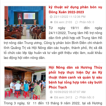
kỹ thuật sử dụng phân bón vụ
Đông Xuân 2022-2023
23/11/2022 11:12:36 PM
Đã xem: 2103
Phản hồi: 0
Từ ngày 19/11 đến ngày
24/11/2022, Trung tâm Hỗ trợ nông
dân tỉnh phối hợp với Trung tâm Hỗ
trợ nông dân Trung ương, Công ty phân bón Bình Điền chi nhánh
tỉnh Quảng Trị và Hội Nông dân các huyện, thành phố, thị xã đã
tổ chức các lớp tập huấn và tư vấn giới thiệu việc làm, xuất khẩu
lao động hội viên nông dân.
Hội Nông dân xã Hương Thủy
phối hợp thực hiện Dự án Kỹ
thuật thâm canh và quản lý sâu
bệnh hại tổng hợp trên cây bưởi
Phúc Trạch
16/09/2022 05:37:07 AM
Đã xem: 2413
Phản hồi: 0
Trong 3 ngày, từ 11 đến 13 tháng 9 năm 2022, tại xã Hương