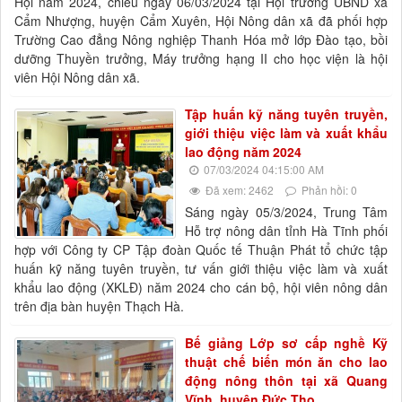
Hội năm 2024, chiều ngày 06/03/2024 tại Hội trường UBND xã
Cẩm Nhượng, huyện Cẩm Xuyên, Hội Nông dân xã đã phối hợp
Trường Cao đẳng Nông nghiệp Thanh Hóa mở lớp Đào tạo, bồi
dưỡng Thuyền trưởng, Máy trưởng hạng II cho học viện là hội
viên Hội Nông dân xã.
Tập huấn kỹ năng tuyên truyền,
giới thiệu việc làm và xuất khẩu
lao động năm 2024
07/03/2024 04:15:00 AM
Đã xem: 2462
Phản hồi: 0
Sáng ngày 05/3/2024, Trung Tâm
Hỗ trợ nông dân tỉnh Hà Tĩnh phối
hợp với Công ty CP Tập đoàn Quốc tế Thuận Phát tổ chức tập
huấn kỹ năng tuyên truyền, tư vấn giới thiệu việc làm và xuất
khẩu lao động (XKLĐ) năm 2024 cho cán bộ, hội viên nông dân
trên địa bàn huyện Thạch Hà.
Bế giảng Lớp sơ cấp nghề Kỹ
thuật chế biến món ăn cho lao
động nông thôn tại xã Quang
Vĩnh, huyện Đức Thọ