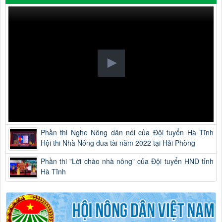
Phần thi Nghe Nông dân nói của Đội tuyển Hà Tĩnh
Hội thi Nhà Nông đua tài năm 2022 tại Hải Phòng
Phần thi "Lời chào nhà nông" của Đội tuyển HND tỉnh
Hà Tĩnh