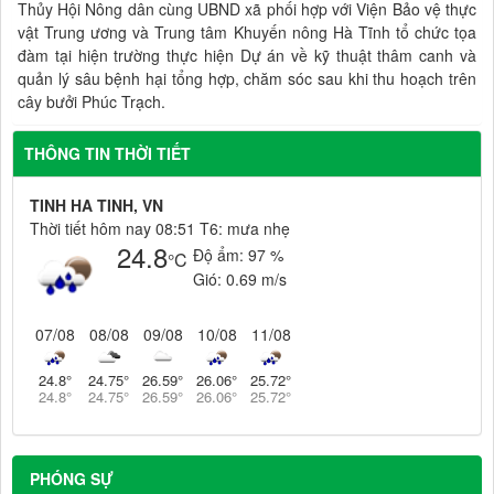
Thủy Hội Nông dân cùng UBND xã phối hợp với Viện Bảo vệ thực
vật Trung ương và Trung tâm Khuyến nông Hà Tĩnh tổ chức tọa
đàm tại hiện trường thực hiện Dự án về kỹ thuật thâm canh và
quản lý sâu bệnh hại tổng hợp, chăm sóc sau khi thu hoạch trên
cây bưởi Phúc Trạch.
THÔNG TIN THỜI TIẾT
TINH HA TINH, VN
Thời tiết hôm nay 08:51 T6: mưa nhẹ
24.8
Độ ẩm:
97 %
°C
Gió:
0.69 m/s
07/08
08/08
09/08
10/08
11/08
24.8
°
24.75
°
26.59
°
26.06
°
25.72
°
24.8
°
24.75
°
26.59
°
26.06
°
25.72
°
PHÓNG SỰ