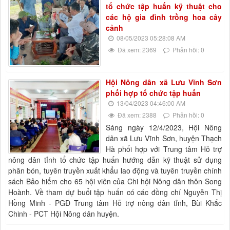
tổ chức tập huấn kỹ thuật cho
các hộ gia đình trồng hoa cây
cảnh
08/05/2023 05:28:08 AM
Đã xem: 2369
Phản hồi: 0
Hội Nông dân xã Lưu Vĩnh Sơn
phối hợp tổ chức tập huấn
13/04/2023 04:46:00 AM
Đã xem: 2388
Phản hồi: 0
Sáng ngày 12/4/2023, Hội Nông
dân xã Lưu Vĩnh Sơn, huyện Thạch
Hà phối hợp với Trung tâm Hỗ trợ
nông dân tỉnh tổ chức tập huấn hướng dẫn kỹ thuật sử dụng
phân bón, tuyên truyền xuất khẩu lao động và tuyên truyền chính
sách Bảo hiểm cho 65 hội viên của Chi hội Nông dân thôn Song
Hoành. Về tham dự buổi tập huấn có các đồng chí Nguyễn Thị
Hồng Minh - PGĐ Trung tâm Hỗ trợ nông dân tỉnh, Bùi Khắc
Chinh - PCT Hội Nông dân huyện.