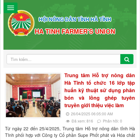
HỘI NÔNG DÂN TỈNH HÀ TĨNH
HA TINH FARMER'S UNION
Trung tâm Hỗ trợ nông dân
Hà Tĩnh tổ chức 16 lớp tập
huấn kỹ thuật sử dụng phân
bón và lồng ghép tuyên
truyền giới thiệu việc làm
26/04/2025 06:05:00 AM
Đã xem: 816
Phản hồi: 0
Từ ngày 22 đến 25/4/2025, Trung tâm Hỗ trợ nông dân tỉnh Hà
Tĩnh phối hợp với Công ty Cổ phần Supe Phốt phát và Hóa chất