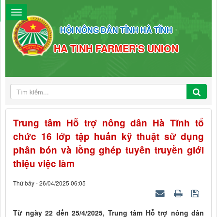
HỘI NÔNG DÂN TỈNH HÀ TĨNH
HA TINH FARMER'S UNION
Trung tâm Hỗ trợ nông dân Hà Tĩnh tổ
chức 16 lớp tập huấn kỹ thuật sử dụng
phân bón và lồng ghép tuyên truyền giới
thiệu việc làm
Thứ bảy - 26/04/2025 06:05
Từ ngày 22 đến 25/4/2025, Trung tâm Hỗ trợ nông dân