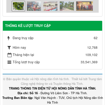
THỐNG KÊ LƯỢT TRUY CẬP
Đang truy cập
62
Hôm nay
12,768
Tháng hiện tại
109,102
Tổng lượt truy cập
33,541,369
© Bản quyền thuộc về
Hội nông dân tỉnh hà tĩnh
.
Thiết kế bởi
Trung tâm
Công nghệ thông tin và Truyền thông Hà Tĩnh
.
TRANG THÔNG TIN ĐIỆN TỬ HỘI NÔNG DÂN TỈNH HÀ TĨNH.
Địa chỉ: Số 16
- Đường Võ Liêm Sơn - TP Hà Tĩnh.
Trưởng Ban Biên tập
: Ngô Văn Huỳnh - TUV, Chủ tịch Hội Nông dân tỉnh
Hà Tĩnh