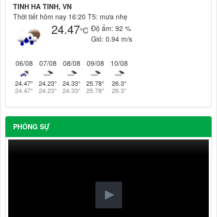
TINH HA TINH, VN
Thời tiết hôm nay 16:20 T5: mưa nhẹ
24.47
Độ ẩm:
92 %
°C
Gió:
0.94 m/s
06/08
07/08
08/08
09/08
10/08
24.47
°
24.23
°
24.33
°
25.78
°
26.3
°
24.47
°
24.23
°
24.33
°
25.78
°
26.3
°
PHÓNG SỰ