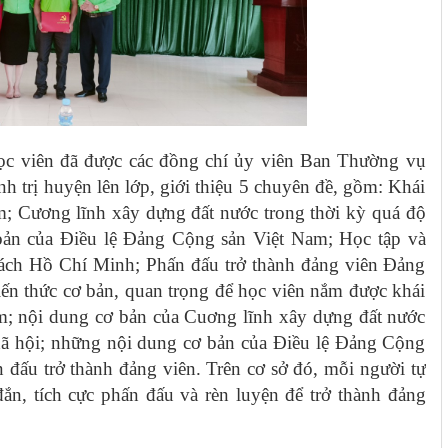
học viên đã được các đồng chí ủy viên Ban Thường vụ
h trị huyện lên lớp, giới thiệu 5 chuyên đề, gồm: Khái
m; Cương lĩnh xây dựng đất nước trong thời kỳ quá độ
 bản của Điều lệ Đảng Cộng sản Việt Nam; Học tập và
cách Hồ Chí Minh; Phấn đấu trở thành đảng viên Đảng
ến thức cơ bản, quan trọng để học viên nắm được khái
m; nội dung cơ bản của Cuơng lĩnh xây dựng đất nước
 xã hội; những nội dung cơ bản của Điều lệ Đảng Cộng
đấu trở thành đảng viên. Trên cơ sở đó, mỗi người tự
n, tích cực phấn đấu và rèn luyện để trở thành đảng