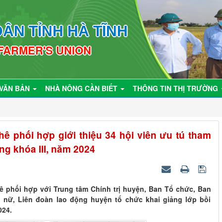
ÂN TỈNH HÀ TĨNH
 FARMER'S UNION
VĂN BẢN
NHÀ NÔNG CẦN BIẾT
THÔNG TIN THỊ TRƯỜNG
 phối hợp giới thiệu 34 hội viên ưu tú tham
g khóa III, năm 2024
phối hợp với Trung tâm Chính trị huyện, Ban Tổ chức, Ban
 nữ, Liên đoàn lao động huyện tổ chức khai giảng lớp bồi
024.