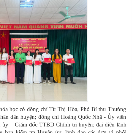
 khóa học có đồng chí Từ Thị Hòa, Phó Bí thư Thường
nhân dân huyện; đồng chí Hoàng Quốc Nhã - Ủy viên
ủy – Giám đốc TTBD Chính trị huyện; đại diện lãnh
y ban kiểm tra Huyện ủy; lãnh đạo các đơn vị phối