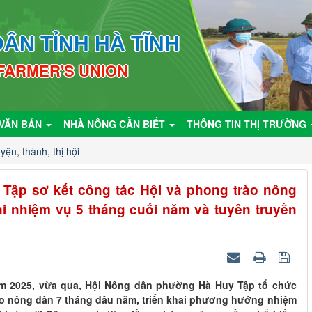
ÂN TỈNH HÀ TĨNH
 FARMER'S UNION
VĂN BẢN
NHÀ NÔNG CẦN BIẾT
THÔNG TIN THỊ TRƯỜNG
yện, thành, thị hội
Tập sơ kết công tác Hội và phong trào nông
ai nhiệm vụ 5 tháng cuối năm và tuyên truyền
n
ăm 2025, vừa qua, Hội Nông dân phường Hà Huy Tập tổ chức
rào nông dân 7 tháng đầu năm, triển khai phương hướng nhiệm