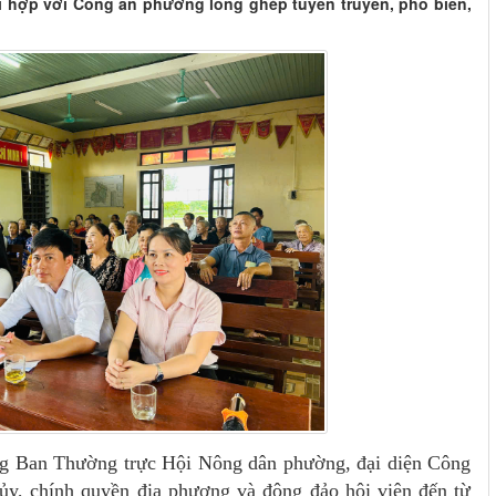
i hợp với Công an phường lồng ghép tuyên truyền, phổ biến,
ong Ban Thường trực Hội Nông dân phường, đại diện Công
 ủy, chính quyền địa phương và đông đảo hội viên đến từ