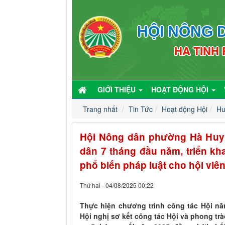
HỘI NÔNG D
HA TINH
GIỚI THIỆU
HOẠT ĐỘNG HỘI
Trang nhất
Tin Tức
Hoạt động Hội
Hu
Hội Nông dân phường Hà Huy 
dân 7 tháng đầu năm, triển kh
phổ biến pháp luật cho hội viê
Thứ hai - 04/08/2025 00:22
Thực hiện chương trình công tác Hội n
Hội nghị sơ kết công tác Hội và phong t