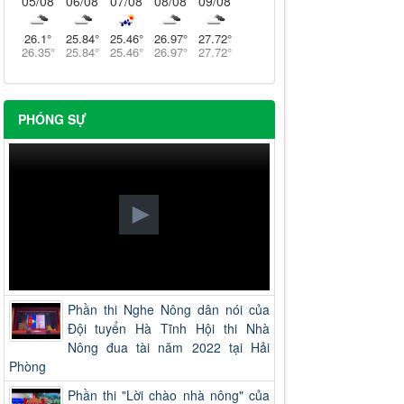
05/08
06/08
07/08
08/08
09/08
26.1
°
25.84
°
25.46
°
26.97
°
27.72
°
26.35
°
25.84
°
25.46
°
26.97
°
27.72
°
PHÓNG SỰ
Phần thi Nghe Nông dân nói của
Đội tuyển Hà Tĩnh Hội thi Nhà
Nông đua tài năm 2022 tại Hải
Phòng
Phần thi "Lời chào nhà nông" của