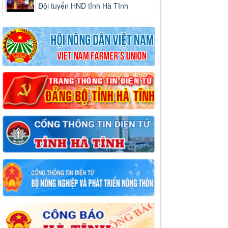
Đội tuyển HND tỉnh Hà Tĩnh