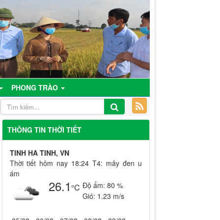
PHONG TRÀO
THÔNG TIN THỜI TIẾT
TINH HA TINH, VN
Thời tiết hôm nay 18:24 T4: mây đen u
ám
26.1
Độ ẩm:
80 %
°C
Gió:
1.23 m/s