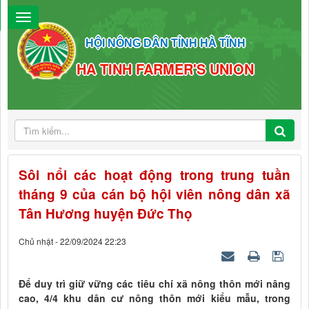
HỘI NÔNG DÂN TỈNH HÀ TĨNH
HA TINH FARMER'S UNION
Sôi nổi các hoạt động trong trung tuần
tháng 9 của cán bộ hội viên nông dân xã
Tân Hương huyện Đức Thọ
Chủ nhật - 22/09/2024 22:23
Để duy trì giữ vững các tiêu chí xã nông thôn mới nâng
cao, 4/4 khu dân cư nông thôn mới kiểu mẫu, trong