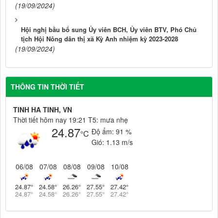
(19/09/2024)
Hội nghị bầu bổ sung Ủy viên BCH, Ủy viên BTV, Phó Chủ
tịch Hội Nông dân thị xã Kỳ Anh nhiệm kỳ 2023-2028
(19/09/2024)
THÔNG TIN THỜI TIẾT
TINH HA TINH, VN
Thời tiết hôm nay 19:21 T5: mưa nhẹ
24.87
Độ ẩm:
91 %
°C
Gió:
1.13 m/s
06/08
07/08
08/08
09/08
10/08
24.87
°
24.58
°
26.26
°
27.55
°
27.42
°
24.87
°
24.58
°
26.26
°
27.55
°
27.42
°