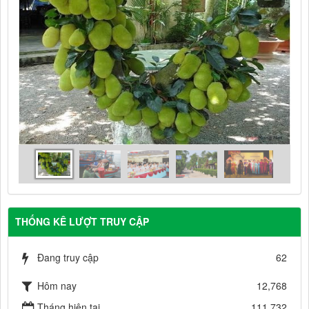
THỐNG KÊ LƯỢT TRUY CẬP
Đang truy cập
62
Hôm nay
12,768
Tháng hiện tại
111,732