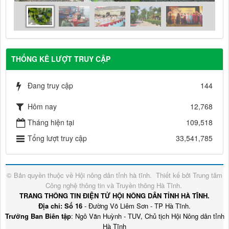
THỐNG KÊ LƯỢT TRUY CẬP
Đang truy cập
144
Hôm nay
12,768
Tháng hiện tại
109,518
Tổng lượt truy cập
33,541,785
© Bản quyền thuộc về
Hội nông dân tỉnh hà tĩnh
.
Thiết kế bởi
Trung tâm
Công nghệ thông tin và Truyền thông Hà Tĩnh
.
TRANG THÔNG TIN ĐIỆN TỬ HỘI NÔNG DÂN TỈNH HÀ TĨNH.
Địa chỉ: Số 16
- Đường Võ Liêm Sơn - TP Hà Tĩnh.
Trưởng Ban Biên tập
: Ngô Văn Huỳnh - TUV, Chủ tịch Hội Nông dân tỉnh
Hà Tĩnh