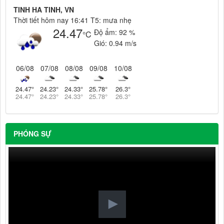
TINH HA TINH, VN
Thời tiết hôm nay 16:41 T5: mưa nhẹ
24.47
Độ ẩm:
92 %
°C
Gió:
0.94 m/s
06/08
07/08
08/08
09/08
10/08
24.47
°
24.23
°
24.33
°
25.78
°
26.3
°
24.47
°
24.23
°
24.33
°
25.78
°
26.3
°
PHÓNG SỰ