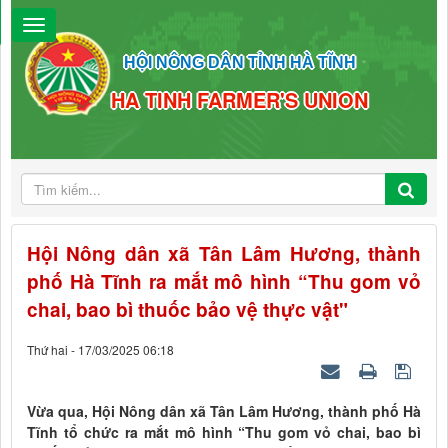
HỘI NÔNG DÂN TỈNH HÀ TĨNH
HA TINH FARMER'S UNION
Hội Nông dân xã Tân Lâm Hương, thành
phố Hà Tĩnh ra mắt mô hình “Thu gom vỏ
chai, bao bì thuốc bảo vệ thực vật"
Thứ hai - 17/03/2025 06:18
Vừa qua, Hội Nông dân xã Tân Lâm Hương, thành phố Hà
Tĩnh tổ chức ra mắt mô hình “Thu gom vỏ chai, bao bì