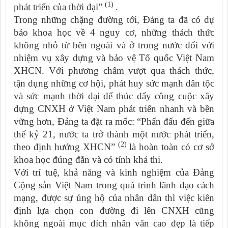
(1)
phát triển của thời đại”
.
Trong những chặng đường tới, Đảng ta đã có dự
báo khoa học về 4 nguy cơ, những thách thức
không nhỏ từ bên ngoài và ở trong nước đối với
nhiệm vụ xây dựng và bảo vệ Tổ quốc Việt Nam
XHCN. Với phương châm vượt qua thách thức,
tận dụng những cơ hội, phát huy sức mạnh dân tộc
và sức mạnh thời đại để thúc đẩy công cuộc xây
dựng CNXH ở Việt Nam phát triển nhanh và bền
vững hơn, Đảng ta đặt ra mốc: “Phấn đấu đến giữa
thế kỷ 21, nước ta trở thành một nước phát triển,
(2)
theo định hướng XHCN”
là hoàn toàn có cơ sở
khoa học đúng đắn và có tính khả thi.
Với trí tuệ, khả năng và kinh nghiệm của Đảng
Cộng sản Việt Nam trong quá trình lãnh đạo cách
mạng, được sự ủng hộ của nhân dân thì việc kiên
định lựa chọn con đường đi lên CNXH cũng
không ngoài mục đích nhân văn cao đẹp là tiếp