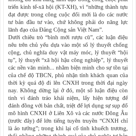
triển kinh tế-xã hội (KT-XH), vì “những thành tựu
đạt được trong công cuộc đổi mới là do các nước
tư bản đầu tư vào, chứ không phải do năng lực
lãnh đạo của Đảng Cộng sản Việt Nam”.
Dưới chiêu trò “bình mới rượu cũ”, các luận điệu
nêu trên chủ yếu dựa vào một số lý thuyết chống
cộng, chủ nghĩa duy vật máy móc, lý thuyết “hội
tụ”, lý thuyết “xã hội hậu công nghiệp”, lý thuyết
các nền văn minh... nhằm biện minh cho sự tồn tại
của chế độ TBCN, phủ nhận tính khách quan của
thời kỳ quá độ đi lên CNXH trong thời đại ngày
nay. Không dừng lại ở đó, một số luận điệu còn
tinh vi đánh tráo khái niệm, lấy hiện tượng để
đánh đồng với bản chất, triệt để lợi dụng sự sụp đổ
mô hình CNXH ở Liên Xô và các nước Đông Âu
(trước đây) để lớn tiếng tuyên truyền “CNXH chỉ
là ảo tưởng”; trong khi lại cố tình khuếch trương,
thổi phồng những thành quả của chủ nghĩa tư bản