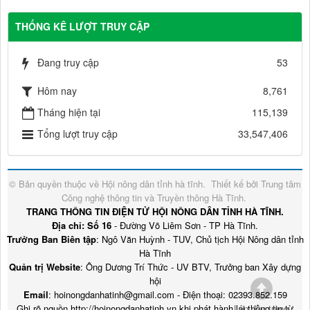
THỐNG KÊ LƯỢT TRUY CẬP
Đang truy cập
53
Hôm nay
8,761
Tháng hiện tại
115,139
Tổng lượt truy cập
33,547,406
© Bản quyền thuộc về
Hội nông dân tỉnh hà tĩnh
.
Thiết kế bởi
Trung tâm
Công nghệ thông tin và Truyền thông Hà Tĩnh
.
TRANG THÔNG TIN ĐIỆN TỬ HỘI NÔNG DÂN TỈNH HÀ TĨNH.
Địa chỉ: Số 16
- Đường Võ Liêm Sơn - TP Hà Tĩnh.
Trưởng Ban Biên tập
: Ngô Văn Huỳnh - TUV, Chủ tịch Hội Nông dân tỉnh
Hà Tĩnh
Quản trị Website
: Ông Dương Trí Thức - UV BTV, Trưởng ban Xây dựng
hội
Email
: hoinongdanhatinh@gmail.com - Điện thoại: 02393.852.159
Ghi rõ nguồn http://hoinongdanhatinh.vn khi phát hành lại thông tin từ
Lên đầu trang