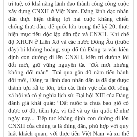
trí tuệ, có khả năng lãnh đạo thành công công cuộc
xây dựng CNXH ở Việt Nam. Đảng lãnh đạo nhân
dân thực hiện thắng lợi hai cuộc kháng chiến
chống thực dân, đế quốc lớn trong thế kỷ 20, thực
hiện mục tiêu độc lập dân tộc và CNXH. Khi chế
độ XHCN ở Liên Xô và các nước Đông Âu (trước
đây) bị khủng hoảng, sụp đổ thì Đảng ta vẫn kiên
định con đường đi lên CNXH, kiên trì đường lối
đổi mới, giữ vững nguyên tắc “đổi mới nhưng
không đổi màu”. Trải qua gần 40 năm tiến hành
đổi mới, Đảng ta lãnh đạo nhân dân ta đã đạt được
thành tựu rất to lớn, trên các lĩnh vực của đời sống
xã hội và có ý nghĩa lịch sử. Đại hội XIII của Đảng
đánh giá khái quát: “Đất nước ta chưa bao giờ có
được cơ đồ, tiềm lực, vị thế và uy tín quốc tế như
ngày nay... Tiếp tục khẳng định con đường đi lên
CNXH của chúng ta là đúng đắn, phù hợp với quy
luật khách quan, với thực tiễn Việt Nam và xu thế