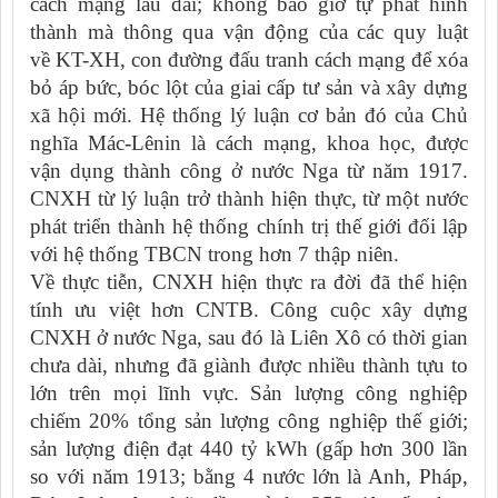
cách mạng lâu dài; không bao giờ tự phát hình
thành mà thông qua vận động của các quy luật
về KT-XH, con đường đấu tranh cách mạng để xóa
bỏ áp bức, bóc lột của giai cấp tư sản và xây dựng
xã hội mới. Hệ thống lý luận cơ bản đó của Chủ
nghĩa Mác-Lênin là cách mạng, khoa học, được
vận dụng thành công ở nước Nga từ năm 1917.
CNXH từ lý luận trở thành hiện thực, từ một nước
phát triển thành hệ thống chính trị thế giới đối lập
với hệ thống TBCN trong hơn 7 thập niên.
Về thực tiễn, CNXH hiện thực ra đời đã thể hiện
tính ưu việt hơn CNTB. Công cuộc xây dựng
CNXH ở nước Nga, sau đó là Liên Xô có thời gian
chưa dài, nhưng đã giành được nhiều thành tựu to
lớn trên mọi lĩnh vực. Sản lượng công nghiệp
chiếm 20% tổng sản lượng công nghiệp thế giới;
sản lượng điện đạt 440 tỷ kWh (gấp hơn 300 lần
so với năm 1913; bằng 4 nước lớn là Anh, Pháp,