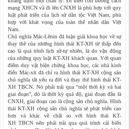
khẳng định một chân lý: Đi theo con đường cách
mạng XHCN và đi lên CNXH là phù hợp với quy
luật phát triển của lịch sử dân tộc Việt Nam, phù
hợp với khát vọng của toàn thể nhân dân Việt
Nam.
Chủ nghĩa Mác-Lênin đã luận giải khoa học về sự
thay thế của những hình thái KT-XH từ thấp đến
cao là quá trình lịch sử-tự nhiên, là do vận động
của những quy luật KT-XH khách quan. Với quan
điểm duy vật biện chứng khoa học, các nhà kinh
điển Mác-xít đã chỉ ra hình thái KT-XH cộng sản
chủ nghĩa tất yếu ra đời và thay thế hình thái KT-
XH TBCN. Nó phải trải qua “một thời kỳ và hai
giai đoạn”, đó là thời kỳ quá độ, giai đoạn đầu là
CNXH, giai đoạn cao là cộng sản chủ nghĩa. Hình
thái KT-XH cộng sản chủ nghĩa sẽ phát triển cao
hơn và khác về chất so với hình thái KT-
XH TBCN nên phải trải qua quá trình cải biến