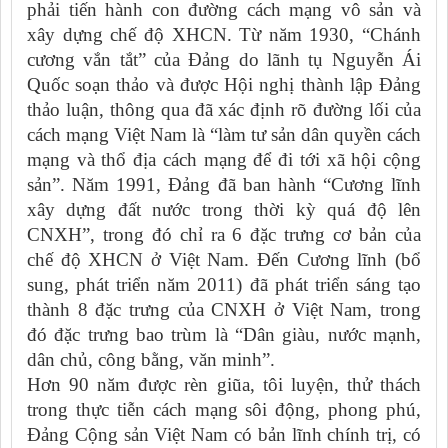
phải tiến hành con đường cách mạng vô sản và
xây dựng chế độ XHCN. Từ năm 1930, “Chánh
cương vắn tắt” của Ðảng do lãnh tụ Nguyễn Ái
Quốc soạn thảo và được Hội nghị thành lập Ðảng
thảo luận, thông qua đã xác định rõ đường lối của
cách mạng Việt Nam là “làm tư sản dân quyền cách
mạng và thổ địa cách mạng để đi tới xã hội cộng
sản”. Năm 1991, Đảng đã ban hành “Cương lĩnh
xây dựng đất nước trong thời kỳ quá độ lên
CNXH”, trong đó chỉ ra 6 đặc trưng cơ bản của
chế độ XHCN ở Việt Nam. Đến Cương lĩnh (bổ
sung, phát triển năm 2011) đã phát triển sáng tạo
thành 8 đặc trưng của CNXH ở Việt Nam, trong
đó đặc trưng bao trùm là “Dân giàu, nước mạnh,
dân chủ, công bằng, văn minh”.
Hơn 90 năm được rèn giũa, tôi luyện, thử thách
trong thực tiễn cách mạng sôi động, phong phú,
Đảng Cộng sản Việt Nam có bản lĩnh chính trị, có