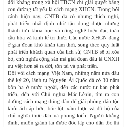
đối kháng trong xã hội TBCN chỉ giải quyết bằng
con đường tất yếu là cách mạng XHCN. Trong bối
cảnh hiện nay, CNTB đã có những thích nghi,
phát triển nhất định nhờ tận dụng được những
thành tựu khoa học và công nghệ hiện đại, toàn
cầu hóa và kinh tế tri thức. Các nước XHCN đang
ở giai đoạn khó khăn tạm thời, song theo quy luật
phát triển khách quan của lịch sử, CNTB sẽ bị xóa
bỏ, chủ nghĩa cộng sản mà giai đoạn đầu là CNXH
ưu việt hơn sẽ ra đời, tồn tại và phát triển.
Đối với cách mạng Việt Nam, những năm nửa đầu
thế kỷ 20, lãnh tụ Nguyễn Ái Quốc đã có 30 năm
bôn ba ở nước ngoài, đến các nước tư bản phát
triển, đến với Chủ nghĩa Mác-Lênin, tìm ra con
đường cách mạng đúng đắn để giải phóng dân tộc
khỏi ách áp bức, bóc lột, xâm lược và đô hộ của
chủ nghĩa thực dân và phong kiến. Người khẳng
định, muốn giành lại được độc lập cho dân tộc thì