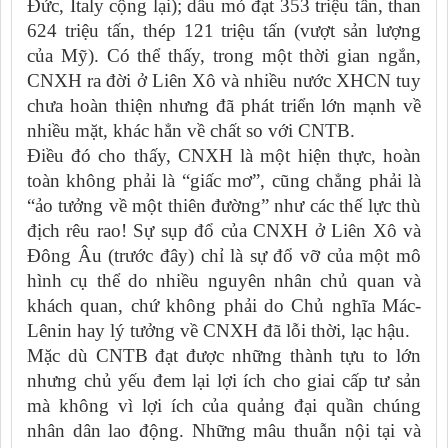
Đức, Italy cộng lại); dầu mỏ đạt 353 triệu tấn, than
624 triệu tấn, thép 121 triệu tấn (vượt sản lượng
của Mỹ). Có thể thấy, trong một thời gian ngắn,
CNXH ra đời ở Liên Xô và nhiều nước XHCN tuy
chưa hoàn thiện nhưng đã phát triển lớn mạnh về
nhiều mặt, khác hẳn về chất so với CNTB.
Điều đó cho thấy, CNXH là một hiện thực, hoàn
toàn không phải là “giấc mơ”, cũng chẳng phải là
“ảo tưởng về một thiên đường” như các thế lực thù
địch rêu rao! Sự sụp đổ của CNXH ở Liên Xô và
Đông Âu (trước đây) chỉ là sự đổ vỡ của một mô
hình cụ thể do nhiều nguyên nhân chủ quan và
khách quan, chứ không phải do Chủ nghĩa Mác-
Lênin hay lý tưởng về CNXH đã lỗi thời, lạc hậu.
Mặc dù CNTB đạt được những thành tựu to lớn
nhưng chủ yếu đem lại lợi ích cho giai cấp tư sản
mà không vì lợi ích của quảng đại quần chúng
nhân dân lao động. Những mâu thuẫn nội tại và