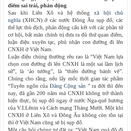
điểm sai trái, phản động
Sau khi Liên Xô và hệ thống
xã hội chủ
nghĩa
(XHCN) ở các nước Đông Âu sụp đổ, các
thế lực thù địch, phản động cấu kết với các phần tử
cơ hội, bất mãn chính trị đưa ra đủ thứ quan điểm,
luận điệu xuyên tạc, phủ nhận con đường đi lên
CNXH ở Việt Nam.
Luận điệu chúng thường rêu rao là “Việt Nam lựa
chọn con đường đi lên CNXH là một sai lầm lịch
sử”, là ‘ảo tưởng”, là “thiên đường bánh vẽ”.
Chúng cho rằng, nếu lấy mốc thời gian tác phẩm
“Tuyên ngôn của
Đảng Cộng sản
” ra đời thì đến
nay, đã gần 200 năm mà CNXH không trở thành
hiện thực, bị sụp đổ ngay ở nước Nga-quê hương
của V.I.Lênin và Cách mạng Tháng Mười. Một khi
CNXH ở Liên Xô và Đông Âu không còn tồn tại
thì ở Việt Nam cũng sẽ bị sụp đổ.
Một câu hỏi chúng tự đặt ra: “Việt Nam quá độ đi