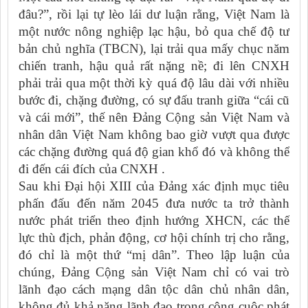
đâu?”, rồi lại tự lèo lái dư luận rằng, Việt Nam là
một nước nông nghiệp lạc hậu, bỏ qua chế độ tư
bản chủ nghĩa (TBCN), lại trải qua mấy chục năm
chiến tranh, hậu quả rất nặng nề; đi lên CNXH
phải trải qua một thời kỳ quá độ lâu dài với nhiều
bước đi, chặng đường, có sự đấu tranh giữa “cái cũ
và cái mới”, thế nên Đảng Cộng sản Việt Nam và
nhân dân Việt Nam không bao giờ vượt qua được
các chặng đường quá độ gian khổ đó và không thể
đi đến cái đích của CNXH .
Sau khi Đại hội XIII của Đảng xác định mục tiêu
phấn đấu đến năm 2045 đưa nước ta trở thành
nước phát triển theo định hướng XHCN, các thế
lực thù địch, phản động, cơ hội chính trị cho rằng,
đó chỉ là một thứ “mị dân”. Theo lập luận của
chúng, Đảng Cộng sản Việt Nam chỉ có vai trò
lãnh đạo cách mạng dân tộc dân chủ nhân dân,
không đủ khả năng lãnh đạo trong công cuộc phát