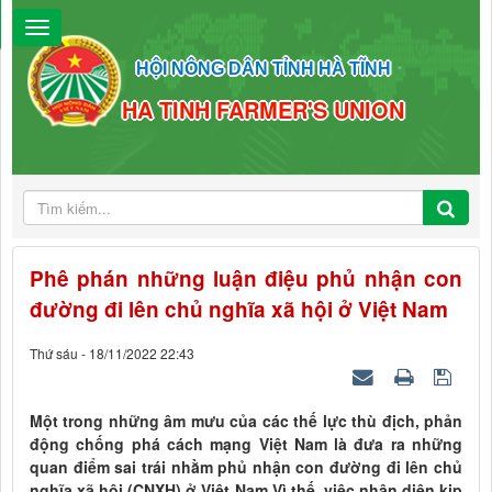
HỘI NÔNG DÂN TỈNH HÀ TĨNH
HA TINH FARMER'S UNION
Phê phán những luận điệu phủ nhận con
đường đi lên chủ nghĩa xã hội ở Việt Nam
Thứ sáu - 18/11/2022 22:43
Một trong những âm mưu của các thế lực thù địch, phản
động chống phá cách mạng Việt Nam là đưa ra những
quan điểm sai trái nhằm phủ nhận con đường đi lên chủ
nghĩa xã hội (CNXH) ở Việt Nam.Vì thế, việc nhận diện kịp