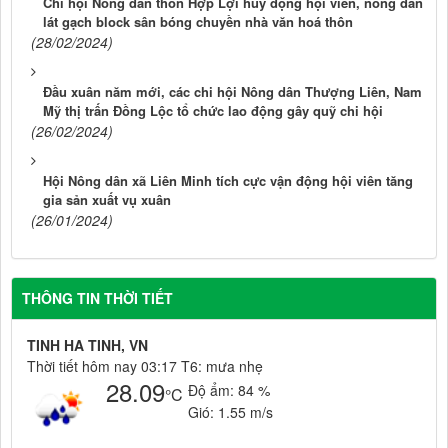
Chi hội Nông dân thôn Hợp Lợi huy động hội viên, nông dân
lát gạch block sân bóng chuyền nhà văn hoá thôn
(28/02/2024)
Đầu xuân năm mới, các chi hội Nông dân Thượng Liên, Nam
Mỹ thị trấn Đồng Lộc tổ chức lao động gây quỹ chi hội
(26/02/2024)
Hội Nông dân xã Liên Minh tích cực vận động hội viên tăng
gia sản xuất vụ xuân
(26/01/2024)
THÔNG TIN THỜI TIẾT
TINH HA TINH, VN
Thời tiết hôm nay 03:17 T6: mưa nhẹ
28.09
Độ ẩm:
84 %
°C
Gió:
1.55 m/s