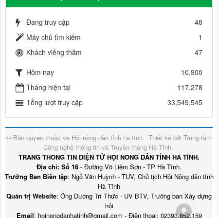
Đang truy cập
48
Máy chủ tìm kiếm
1
Khách viếng thăm
47
Hôm nay
10,900
Tháng hiện tại
117,278
Tổng lượt truy cập
33,549,545
© Bản quyền thuộc về
Hội nông dân tỉnh hà tĩnh
.
Thiết kế bởi
Trung tâm
Công nghệ thông tin và Truyền thông Hà Tĩnh
.
TRANG THÔNG TIN ĐIỆN TỬ HỘI NÔNG DÂN TỈNH HÀ TĨNH.
Địa chỉ: Số 16
- Đường Võ Liêm Sơn - TP Hà Tĩnh.
Trưởng Ban Biên tập
: Ngô Văn Huỳnh - TUV, Chủ tịch Hội Nông dân tỉnh
Hà Tĩnh
Quản trị Website
: Ông Dương Trí Thức - UV BTV, Trưởng ban Xây dựng
hội
Email
: hoinongdanhatinh@gmail.com - Điện thoại: 02393.852.159