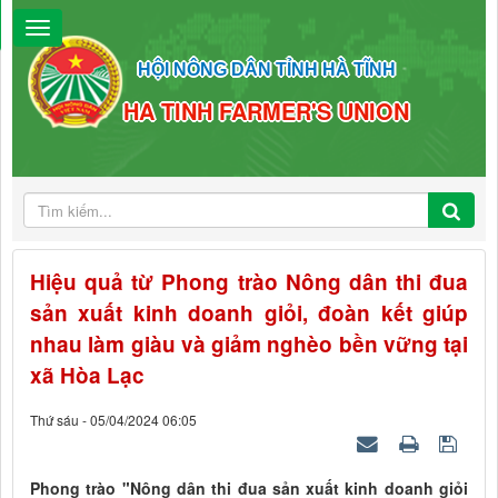
HỘI NÔNG DÂN TỈNH HÀ TĨNH
HA TINH FARMER'S UNION
Hiệu quả từ Phong trào Nông dân thi đua
sản xuất kinh doanh giỏi, đoàn kết giúp
nhau làm giàu và giảm nghèo bền vững tại
xã Hòa Lạc
Thứ sáu - 05/04/2024 06:05
Phong trào "Nông dân thi đua sản xuất kinh doanh giỏi