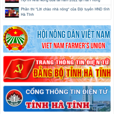
Phần thi "Lời chào nhà nông" của Đội tuyển HND tỉnh
Hà Tĩnh