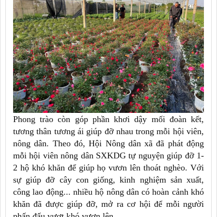
Phong trào còn góp phần khơi dậy mối đoàn kết,
tương thân tương ái giúp đỡ nhau trong mỗi hội viên,
nông dân. Theo đó, Hội Nông dân xã đã phát động
mỗi hội viên nông dân SXKDG tự nguyện giúp đỡ 1-
2 hộ khó khăn để giúp họ vươn lên thoát nghèo. Với
sự giúp đỡ cây con giống, kinh nghiệm sản xuất,
công lao động... nhiều hộ nông dân có hoàn cảnh khó
khăn đã được giúp đỡ, mở ra cơ hội để mỗi người
phấn đấu vượt khó vươn lên.