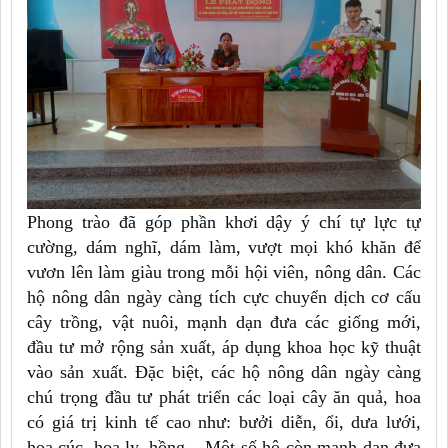
Phong trào đã góp phần khơi dậy ý chí tự lực tự
cường, dám nghĩ, dám làm, vượt mọi khó khăn để
vươn lên làm giàu trong mỗi hội viên, nông dân. Các
hộ nông dân ngày càng tích cực chuyển dịch cơ cấu
cây trồng, vật nuôi, mạnh dạn đưa các giống mới,
đầu tư mở rộng sản xuất, áp dụng khoa học kỹ thuật
vào sản xuất. Đặc biệt, các hộ nông dân ngày càng
chú trọng đầu tư phát triển các loại cây ăn quả, hoa
có giá trị kinh tế cao như: bưởi diễn, ổi, dưa lưới,
hoa cúc, hoa ly, hồng... Một số hộ còn mạnh dạn đưa