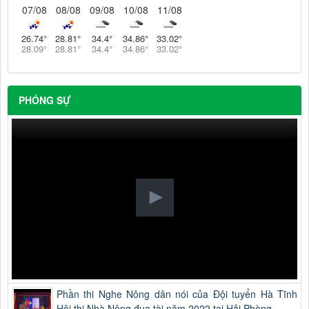
07/08
08/08
09/08
10/08
11/08
26.74
°
28.81
°
34.4
°
34.86
°
33.02
°
28.09
°
28.81
°
34.4
°
34.86
°
33.02
°
PHÓNG SỰ
Phần thi Nghe Nông dân nói của Đội tuyển Hà Tĩnh
Hội thi Nhà Nông đua tài năm 2022 tại Hải Phòng