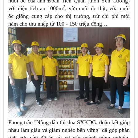
nuôi ốc của anh Đoàn Tiến Quân (thôn Yên Cường)
2
với diện tích ao 1000m
, vừa nuôi ốc thịt, vừa nuôi
ốc giống cung cấp cho thị trường, trừ chi phí mỗi
năm cho thu nhập từ 100 - 150 triệu đồng…
Phong trào "Nông dân thi đua SXKDG, đoàn kết giúp
nhau làm giàu và giảm nghèo bền vững" đã góp phần
tích cực vào đề án tái cơ cấu ngành nông nghiệp,