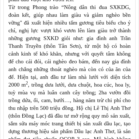
Từ trong Phong trào “Nông dân thi đua SXKDG,
đoàn kết, giúp nhau làm giàu và giảm nghèo bền
vững" đã xuất hiện nhiều tấm gương tiêu biểu cho ý
chí, nghị lực vượt khó vươn lên làm giàu trở thành
những gương SXKD giỏi như: gia đình anh Trần
Thanh Truyền (thôn Tân Sơn), từ một hộ có hoàn
cảnh kinh tế khó khăn, nhưng với quyết tâm không
để cho cái đói, cái nghèo đeo bám, đến nay gia đình
anh chẳng những thoát nghèo mà còn có của ăn của
để. Hiện tại, anh đầu tư làm nhà lưới với diện tích
2
2000 m
, trồng dưa lưới, dưa chuột, hoa cúc, hoa ly,
tuỳ mùa vụ mà luân canh cây trồng; 2ha vườn đồi
trồng dứa, ổi, cam, bưởi…, hàng năm trừ chi phí cho
thu nhập trên 500 triệu đồng. Hộ chị Lê Thị Anh Thơ
(thôn Đồng Lạc) đã đầu tư mở rộng quy mô sản xuất,
sắm sửa máy móc trang thiết bị sản xuất dầu lạc, tạo
dựng thương hiệu sản phẩm Dầu lạc Anh Thơ, là sản