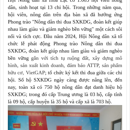
Hội Nông dân xã Hoà Lạc có 1.003 hội viên nông
dân, sinh hoạt tại 13 chi hội. Trong những năm qua,
hội viên, nông dân trên địa bàn xã đã hưởng ứng
Phong trào "Nông dân thi đua SXKDG, đoàn kết giúp
nhau làm giàu và giảm nghèo bền vững" một cách sôi
nổi và tích cực. Đầu năm 2024, Hội Nông dân xã tổ
chức lễ phát động Phong trào Nông dân thi đua
SXKDG, đoàn kết giúp nhau làm giàu và giảm nghèo
bền vững
gắn với tích tụ ruộng đất, xây dựng mô
hình, sản xuất kinh doanh, đảm bảo ATTP, sản phẩm
hữu cơ, VietGAP
; tổ chức ký kết thi đua giữa các chi
hội. Số hộ SXKDG ngày càng được nâng lên, đến
nay, toàn xã có 750 hộ nông dân đạt danh hiệu hộ
SXKDG; trong đó cấp Trung ương là 03 hộ, cấp tỉnh
là 09 hộ, cấp huyện là 35 hộ và cấp xã là 703 hộ.