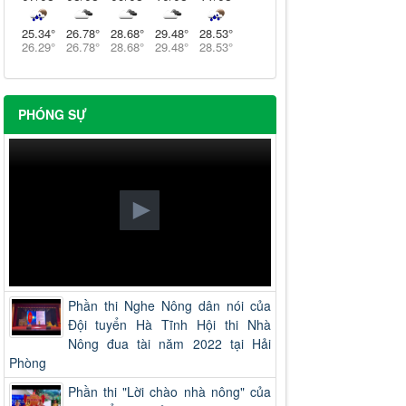
25.34
°
26.78
°
28.68
°
29.48
°
28.53
°
26.29
°
26.78
°
28.68
°
29.48
°
28.53
°
PHÓNG SỰ
Phần thi Nghe Nông dân nói của
Đội tuyển Hà Tĩnh Hội thi Nhà
Nông đua tài năm 2022 tại Hải
Phòng
Phần thi "Lời chào nhà nông" của