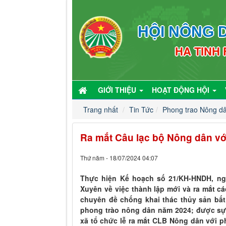
HỘI NÔNG D
HA TINH
GIỚI THIỆU
HOẠT ĐỘNG HỘI
Trang nhất
Tin Tức
Phong trao Nông d
Ra mắt Câu lạc bộ Nông dân với
Thứ năm - 18/07/2024 04:07
Thực hiện Kế hoạch số 21/KH-HNDH, n
Xuyên về việc thành lập mới và ra mắt cá
chuyên đề chống khai thác thủy sản bất
phong trào nông dân năm 2024; được sự 
xã tổ chức lễ ra mắt CLB Nông dân với p