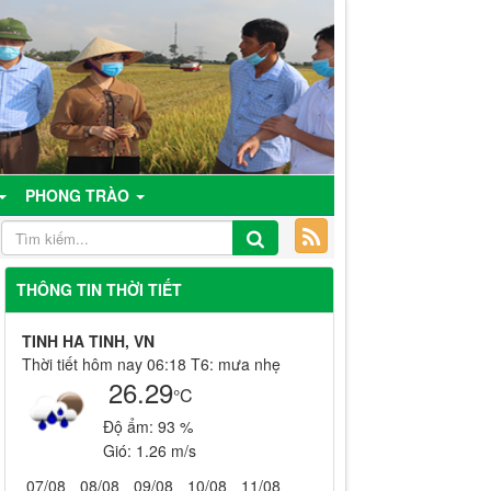
PHONG TRÀO
THÔNG TIN THỜI TIẾT
TINH HA TINH, VN
Thời tiết hôm nay 06:18 T6: mưa nhẹ
26.29
°C
Độ ẩm:
93 %
Gió:
1.26 m/s
07/08
08/08
09/08
10/08
11/08