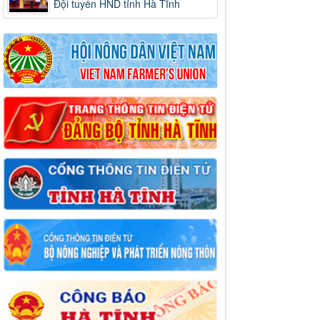
Đội tuyển HND tỉnh Hà Tĩnh