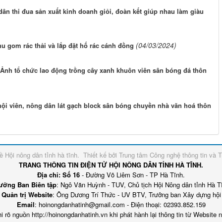
n thi đua sản xuất kinh doanh giỏi, đoàn kết giúp nhau làm giàu
(04/03/2024)
gom rác thải và lắp đặt hố rác cánh đồng
Ảnh tổ chức lao động trồng cây xanh khuôn viên sân bóng đá thôn
ội viên, nông dân lát gạch block sân bóng chuyền nhà văn hoá thôn
về
Hội nông dân tỉnh hà tĩnh
.
Thiết kế bởi
Trung tâm Công nghệ thông tin và T
TRANG THÔNG TIN ĐIỆN TỬ HỘI NÔNG DÂN TỈNH HÀ TĨNH.
Địa chỉ: Số 16
- Đường Võ Liêm Sơn - TP Hà Tĩnh.
ưởng Ban Biên tập
: Ngô Văn Huỳnh - TUV, Chủ tịch Hội Nông dân tỉnh Hà T
Quản trị Website
: Ông Dương Trí Thức - UV BTV, Trưởng ban Xây dựng hội
Email
: hoinongdanhatinh@gmail.com - Điện thoại: 02393.852.159
i rõ nguồn http://hoinongdanhatinh.vn khi phát hành lại thông tin từ Website 