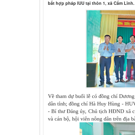
bất hợp pháp IUU tại thôn 1, xã Cẩm Lĩnh.
Về tham dự buổi lễ có đồng chí Dươn
dân tỉnh; đồng chí Hà Huy Hùng - HU
- Bí thư Đảng ủy, Chủ tịch HĐND xã cù
và cán bộ, hội viên nông dân trên địa b