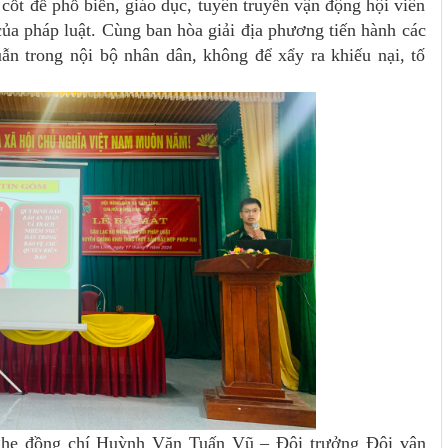
 cốt để phổ biến, giáo dục, tuyên truyền vận động hội viên
ủa pháp luật. Cùng ban hòa giải địa phương tiến hành các
uẫn trong nội bộ nhân dân, không để xẩy ra khiếu nại, tố
 nghe đồng chí Huỳnh Văn Tuấn Vũ – Đội trưởng Đội vận