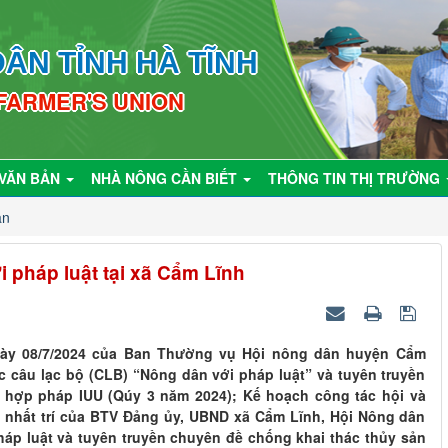
ÂN TỈNH HÀ TĨNH
 FARMER'S UNION
VĂN BẢN
NHÀ NÔNG CẦN BIẾT
THÔNG TIN THỊ TRƯỜNG
ân
 pháp luật tại xã Cẩm Lĩnh
gày 08/7/2024 của Ban Thường vụ Hội nông dân huyện Cẩm
c câu lạc bộ (CLB) “Nông dân với pháp luật” và tuyên truyền
 hợp pháp IUU (Qúy 3 năm 2024); Kế hoạch công tác hội và
nhất trí của BTV Đảng ủy, UBND xã Cẩm Lĩnh, Hội Nông dân
háp luật và tuyên truyền chuyên đề chống khai thác thủy sản