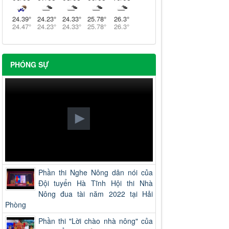
24.39
°
24.23
°
24.33
°
25.78
°
26.3
°
24.47
°
24.23
°
24.33
°
25.78
°
26.3
°
PHÓNG SỰ
Phần thi Nghe Nông dân nói của
Đội tuyển Hà Tĩnh Hội thi Nhà
Nông đua tài năm 2022 tại Hải
Phòng
Phần thi "Lời chào nhà nông" của