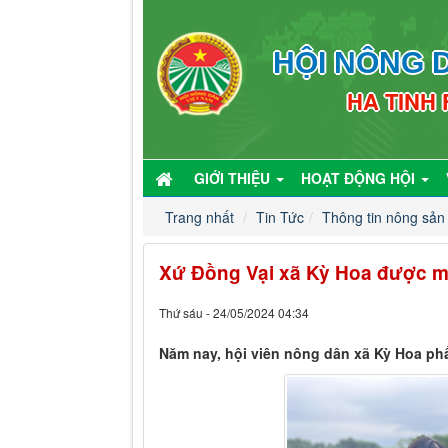
HỘI NÔNG D
HA TINH
GIỚI THIỆU
HOẠT ĐỘNG HỘI
Trang nhất
Tin Tức
Thông tin nông sản
Xứ Đồng Vại xã Kỳ Hoa được 
Thứ sáu - 24/05/2024 04:34
Năm nay, hội viên nông dân xã Kỳ Hoa ph