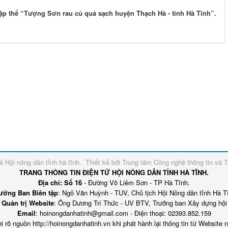
ập thể “Tượng Sơn rau củ quả sạch huyện Thạch Hà - tỉnh Hà Tĩnh”.
về
Hội nông dân tỉnh hà tĩnh
.
Thiết kế bởi
Trung tâm Công nghệ thông tin và T
TRANG THÔNG TIN ĐIỆN TỬ HỘI NÔNG DÂN TỈNH HÀ TĨNH.
Địa chỉ: Số 16
- Đường Võ Liêm Sơn - TP Hà Tĩnh.
ưởng Ban Biên tập
: Ngô Văn Huỳnh - TUV, Chủ tịch Hội Nông dân tỉnh Hà T
Quản trị Website
: Ông Dương Trí Thức - UV BTV, Trưởng ban Xây dựng hội
Email
: hoinongdanhatinh@gmail.com - Điện thoại: 02393.852.159
i rõ nguồn http://hoinongdanhatinh.vn khi phát hành lại thông tin từ Website 