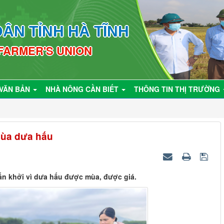
ÂN TỈNH HÀ TĨNH
 FARMER'S UNION
VĂN BẢN
NHÀ NÔNG CẦN BIẾT
THÔNG TIN THỊ TRƯỜNG
mùa dưa hấu
ấn khởi vì dưa hấu được mùa, được giá.