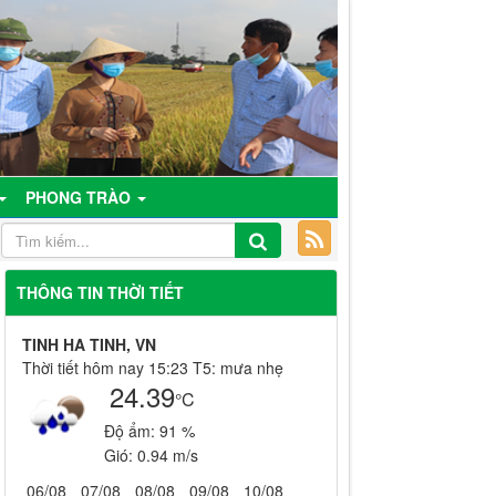
PHONG TRÀO
THÔNG TIN THỜI TIẾT
TINH HA TINH, VN
Thời tiết hôm nay 15:23 T5: mưa nhẹ
24.39
°C
Độ ẩm:
91 %
Gió:
0.94 m/s
06/08
07/08
08/08
09/08
10/08