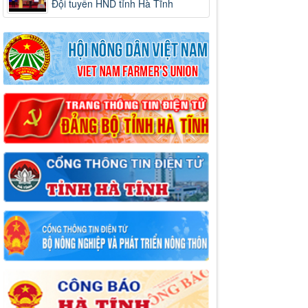
Đội tuyển HND tỉnh Hà Tĩnh