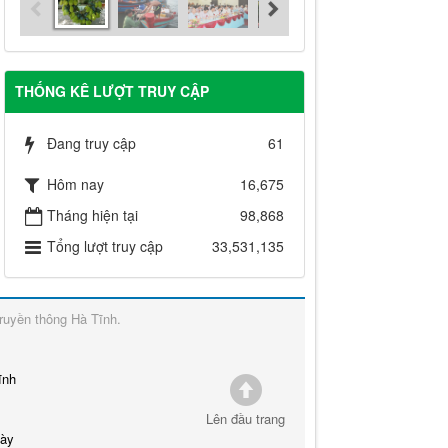
THỐNG KÊ LƯỢT TRUY CẬP
Đang truy cập
61
Hôm nay
16,675
Tháng hiện tại
98,868
Tổng lượt truy cập
33,531,135
ruyền thông Hà Tĩnh
.
ĩnh
Lên đầu trang
này