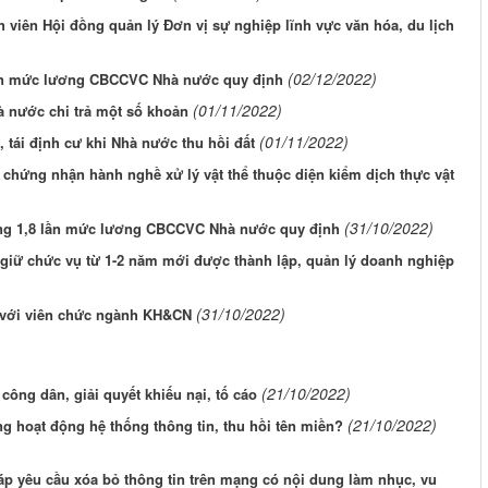
viên Hội đồng quản lý Đơn vị sự nghiệp lĩnh vực văn hóa, du lịch
(02/12/2022)
ần mức lương CBCCVC Nhà nước quy định
(01/11/2022)
 nước chi trả một số khoản
(01/11/2022)
tái định cư khi Nhà nước thu hồi đất
chứng nhận hành nghề xử lý vật thể thuộc diện kiểm dịch thực vật
(31/10/2022)
ng 1,8 lần mức lương CBCCVC Nhà nước quy định
i giữ chức vụ từ 1-2 năm mới được thành lập, quản lý doanh nghiệp
(31/10/2022)
i với viên chức ngành KH&CN
(21/10/2022)
công dân, giải quyết khiếu nại, tố cáo
(21/10/2022)
g hoạt động hệ thống thông tin, thu hồi tên miền?
áp yêu cầu xóa bỏ thông tin trên mạng có nội dung làm nhục, vu