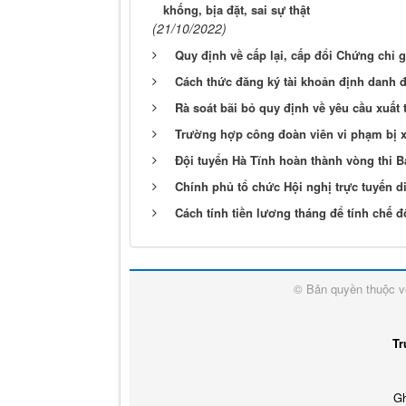
khống, bịa đặt, sai sự thật
(21/10/2022)
Quy định về cấp lại, cấp đổi Chứng chỉ 
Cách thức đăng ký tài khoản định danh đ
Rà soát bãi bỏ quy định về yêu cầu xuất 
Trường hợp công đoàn viên vi phạm bị x
Đội tuyển Hà Tĩnh hoàn thành vòng thi Bá
Chính phủ tổ chức Hội nghị trực tuyến d
Cách tính tiền lương tháng để tính chế đ
© Bản quyền thuộc 
Tr
Gh