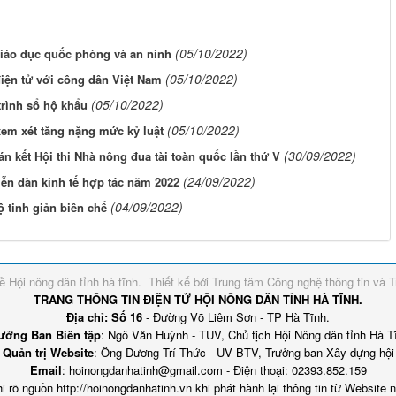
(05/10/2022)
giáo dục quốc phòng và an ninh
(05/10/2022)
iện tử với công dân Việt Nam
(05/10/2022)
trình sổ hộ khẩu
(05/10/2022)
em xét tăng nặng mức kỷ luật
(30/09/2022)
n kết Hội thi Nhà nông đua tài toàn quốc lần thứ V
(24/09/2022)
iễn đàn kinh tế hợp tác năm 2022
(04/09/2022)
ộ tinh giản biên chế
về
Hội nông dân tỉnh hà tĩnh
.
Thiết kế bởi
Trung tâm Công nghệ thông tin và T
TRANG THÔNG TIN ĐIỆN TỬ HỘI NÔNG DÂN TỈNH HÀ TĨNH.
Địa chỉ: Số 16
- Đường Võ Liêm Sơn - TP Hà Tĩnh.
ưởng Ban Biên tập
: Ngô Văn Huỳnh - TUV, Chủ tịch Hội Nông dân tỉnh Hà T
Quản trị Website
: Ông Dương Trí Thức - UV BTV, Trưởng ban Xây dựng hội
Email
: hoinongdanhatinh@gmail.com - Điện thoại: 02393.852.159
i rõ nguồn http://hoinongdanhatinh.vn khi phát hành lại thông tin từ Website 