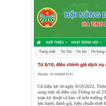
HỘI NÔNG D
HA TINH
GIỚI THIỆU
HOẠT ĐỘNG HỘI
Trang nhất
Tin Tức
Tin tức
Tin trong
Từ 8/10, điều chỉnh giá dịch vụ
Thứ sáu - 21/10/2022 21:51
Có hiệu lực từ ngày 8/10/2022, Thô
sung một số điều của Thông tư số 2
toàn kỹ thuật và bảo vệ môi trường đ
lưu hành; đánh giá, hiệu chuẩn thiết b