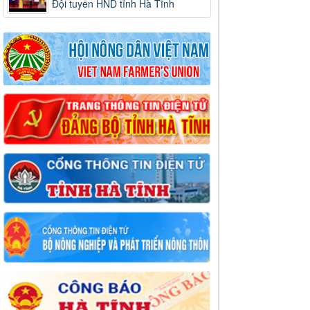
Đội tuyển HND tỉnh Hà Tĩnh