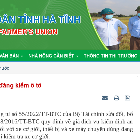
ÂN TỈNH HÀ TĨNH
 FARMER'S UNION
VĂN BẢN
NHÀ NÔNG CẦN BIẾT
THÔNG TIN THỊ TRƯỜNG
 nước
 đăng kiểm ô tô
ng tư số 55/2022/TT-BTC của Bộ Tài chính sửa đổi, bổ
38/2016/TT-BTC quy định về giá dịch vụ kiểm định an
ối với xe cơ giới, thiết bị và xe máy chuyên dùng đang
ị kiểm tra xe cơ giới.