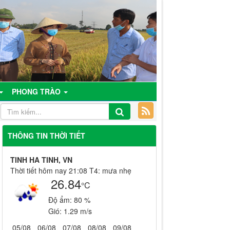
PHONG TRÀO
THÔNG TIN THỜI TIẾT
TINH HA TINH, VN
Thời tiết hôm nay 21:08 T4: mưa nhẹ
26.84
°C
Độ ẩm:
80 %
Gió:
1.29 m/s
05/08
06/08
07/08
08/08
09/08