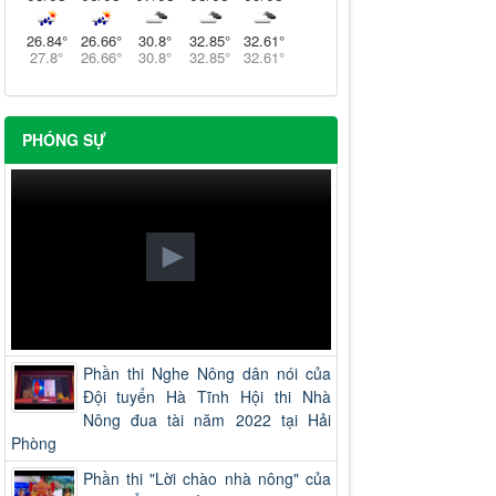
26.84
°
26.66
°
30.8
°
32.85
°
32.61
°
27.8
°
26.66
°
30.8
°
32.85
°
32.61
°
PHÓNG SỰ
Phần thi Nghe Nông dân nói của
Đội tuyển Hà Tĩnh Hội thi Nhà
Nông đua tài năm 2022 tại Hải
Phòng
Phần thi "Lời chào nhà nông" của