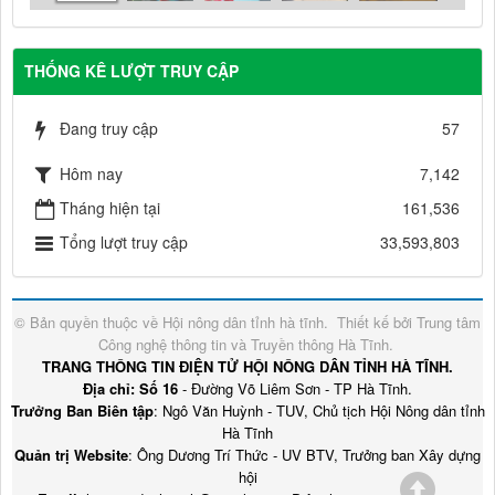
THỐNG KÊ LƯỢT TRUY CẬP
Đang truy cập
57
Hôm nay
7,142
Tháng hiện tại
161,536
Tổng lượt truy cập
33,593,803
© Bản quyền thuộc về
Hội nông dân tỉnh hà tĩnh
.
Thiết kế bởi
Trung tâm
Công nghệ thông tin và Truyền thông Hà Tĩnh
.
TRANG THÔNG TIN ĐIỆN TỬ HỘI NÔNG DÂN TỈNH HÀ TĨNH.
Địa chỉ: Số 16
- Đường Võ Liêm Sơn - TP Hà Tĩnh.
Trưởng Ban Biên tập
: Ngô Văn Huỳnh - TUV, Chủ tịch Hội Nông dân tỉnh
Hà Tĩnh
Quản trị Website
: Ông Dương Trí Thức - UV BTV, Trưởng ban Xây dựng
hội