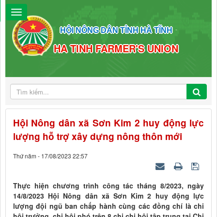
HỘI NÔNG DÂN TỈNH HÀ TĨNH
HA TINH FARMER'S UNION
Hội Nông dân xã Sơn Kim 2 huy động lực
lượng hỗ trợ xây dựng nông thôn mới
Thứ năm - 17/08/2023 22:57
Thực hiện chương trình công tác tháng 8/2023, ngày
14/8/2023 Hội Nông dân xã Sơn Kim 2 huy động lực
lượng đội ngũ ban chấp hành cùng các đồng chí là chi
hội trưởng, chi hội phó trên 8 chi chi hội tập trung tại Chi