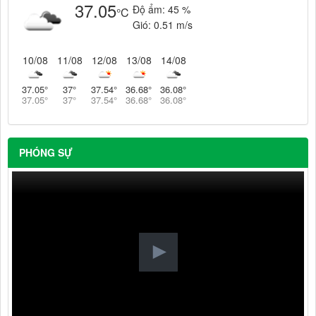
37.05
Độ ẩm:
45 %
°C
Gió:
0.51 m/s
10/08
11/08
12/08
13/08
14/08
37.05
°
37
°
37.54
°
36.68
°
36.08
°
37.05
°
37
°
37.54
°
36.68
°
36.08
°
PHÓNG SỰ