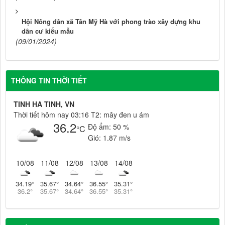
Hội Nông dân xã Tân Mỹ Hà với phong trào xây dựng khu
dân cư kiểu mẫu
(09/01/2024)
THÔNG TIN THỜI TIẾT
TINH HA TINH, VN
Thời tiết hôm nay 03:16 T2: mây đen u ám
36.2
Độ ẩm:
50 %
°C
Gió:
1.87 m/s
10/08
11/08
12/08
13/08
14/08
34.19
°
35.67
°
34.64
°
36.55
°
35.31
°
36.2
°
35.67
°
34.64
°
36.55
°
35.31
°