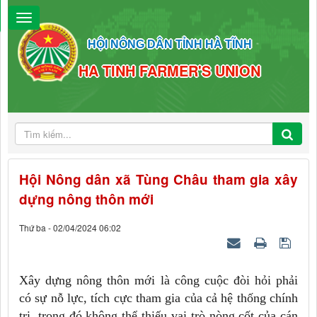
HỘI NÔNG DÂN TỈNH HÀ TĨNH
HA TINH FARMER'S UNION
Hội Nông dân xã Tùng Châu tham gia xây
dựng nông thôn mới
Thứ ba - 02/04/2024 06:02
Xây dựng nông thôn mới là công cuộc đòi hỏi phải
có sự nỗ lực, tích cực tham gia của cả hệ thống chính
trị, trong đó không thể thiếu vai trò nòng cốt của cán