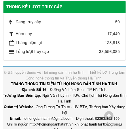
THỐNG KÊ LƯỢT TRUY CẬP
Đang truy cập
50
Hôm nay
17,440
Tháng hiện tại
123,818
Tổng lượt truy cập
33,556,085
© Bản quyền thuộc về
Hội nông dân tỉnh hà tĩnh
.
Thiết kế bởi
Trung tâm
Công nghệ thông tin và Truyền thông Hà Tĩnh
.
TRANG THÔNG TIN ĐIỆN TỬ HỘI NÔNG DÂN TỈNH HÀ TĨNH.
Địa chỉ: Số 16
- Đường Võ Liêm Sơn - TP Hà Tĩnh.
Trưởng Ban Biên tập
: Ngô Văn Huỳnh - TUV, Chủ tịch Hội Nông dân tỉnh
Hà Tĩnh
Quản trị Website
: Ông Dương Trí Thức - UV BTV, Trưởng ban Xây dựng
hội
Email
: hoinongdanhatinh@gmail.com - Điện thoại: 02393.852.159
Ghi rõ nguồn http://hoinongdanhatinh.vn khi phát hành lại thông tin từ
Lên đầu trang