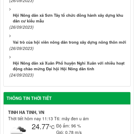
(26/09/2023)
Hội Nông dân xã Sơn Tây tổ chức đồng hành xây dựng khu
dân cư kiểu mẫu
(26/09/2023)
Vai trò của hội viên nông dân trong xây dựng nông thôn mới
(26/09/2023)
Hội Nông dân xã Xuân Phổ huyện Nghi Xuân với nhiều hoạt
động chào mừng Đại hội Hội Nông dân tỉnh
(24/09/2023)
THÔNG TIN THỜI TIẾT
TINH HA TINH, VN
Thời tiết hôm nay 11:13 T6: mây đen u ám
24.77
Độ ẩm:
96 %
°C
Gió:
0.78 m/s