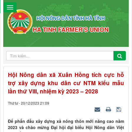
HỘI NÔNG DÂN TỈNH HÀ TĨNH
HA TINH FARMER'S UNION
Hội Nông dân xã Xuân Hồng tích cực hỗ
trợ xây dựng khu dân cư NTM kiểu mẫu
lần thứ VIII, nhiệm kỳ 2023 – 2028
Thứ tư - 20/12/2023 21:09
Để phấn đấu xây dựng xã nông thôn mới nâng cao năm
2023 và chào mừng Đại hội đại biểu Hội Nông dân Việt