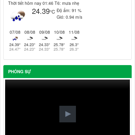
Thời tiết hôm nay 01:46 T6: mưa nhẹ
24.39
Độ ẩm:
91 %
°C
Gió:
0.94 m/s
07/08
08/08
09/08
10/08
11/08
24.39
°
24.23
°
24.33
°
25.78
°
26.3
°
24.47
°
24.23
°
24.33
°
25.78
°
26.3
°
PHÓNG SỰ