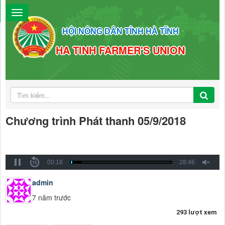
HỘI NÔNG DÂN TỈNH HÀ TĨNH
HA TINH FARMER'S UNION
Chương trình Phát thanh 05/9/2018
00:19
28:46
admin
7 năm trước
293 lượt xem