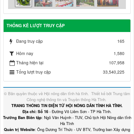
THỐNG KÊ LƯỢT TRUY CẬP
Đang truy cập
165
Hôm nay
1,580
Tháng hiện tại
107,958
Tổng lượt truy cập
33,540,225
© Bản quyền thuộc về
Hội nông dân tỉnh hà tĩnh
.
Thiết kế bởi
Trung tâm
Công nghệ thông tin và Truyền thông Hà Tĩnh
.
TRANG THÔNG TIN ĐIỆN TỬ HỘI NÔNG DÂN TỈNH HÀ TĨNH.
Địa chỉ: Số 16
- Đường Võ Liêm Sơn - TP Hà Tĩnh.
Trưởng Ban Biên tập
: Ngô Văn Huỳnh - TUV, Chủ tịch Hội Nông dân tỉnh
Hà Tĩnh
Quản trị Website
: Ông Dương Trí Thức - UV BTV, Trưởng ban Xây dựng