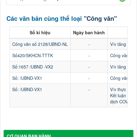
Các văn bản cùng thể loại
"Công văn"
Số kí hiệu
Ngày ban hành
Công văn số 2128/UBND-NL
-
V/v tăng cườn
Số420/SKHCN-TTTK
-
Công văn Số 4
Số:1657 /UBND -VX2
-
V/v tăng cườn
Số: /UBND-VX1
-
Công văn V/v 
Số: /UBND-VX1
-
V/v thực hiệ
Kết luận của
dịch COVID-19
CƠ QUAN BAN HÀNH