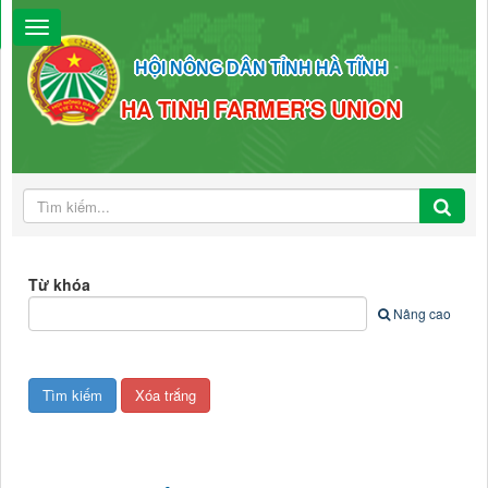
HỘI NÔNG DÂN TỈNH HÀ TĨNH
HA TINH FARMER'S UNION
Từ khóa
Nâng cao