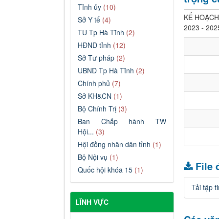
Tỉnh ủy
(10)
KẾ HOẠCH T
Sở Y tế
(4)
2023 - 202
TU Tp Hà Tĩnh
(2)
HĐND tỉnh
(12)
Sở Tư pháp
(2)
UBND Tp Hà Tĩnh
(2)
Chính phủ
(7)
Sở KH&CN
(1)
Bộ Chính Trị
(3)
Ban Chấp hành TW
Hội...
(3)
Hội đồng nhân dân tỉnh
(1)
Bộ Nội vụ
(1)
File
Quốc hội khóa 15
(1)
Tải tập t
LĨNH VỰC