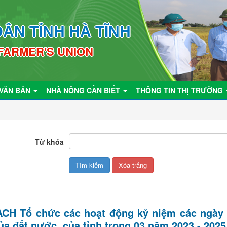
ÂN TỈNH HÀ TĨNH
 FARMER'S UNION
VĂN BẢN
NHÀ NÔNG CẦN BIẾT
THÔNG TIN THỊ TRƯỜNG
Từ khóa
CH Tổ chức các hoạt động kỷ niệm các ngày l
ủa đất nước, của tỉnh trong 03 năm 2023 - 2025