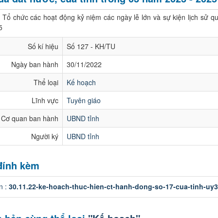
ổ chức các hoạt động kỷ niệm các ngày lễ lớn và sự kiện lịch sử qu
5
Số kí hiệu
Số 127 - KH/TU
Ngày ban hành
30/11/2022
Thể loại
Kế hoạch
Lĩnh vực
Tuyên giáo
Cơ quan ban hành
UBND tỉnh
Người ký
UBND tỉnh
 đính kèm
in :
30.11.22-ke-hoach-thuc-hien-ct-hanh-dong-so-17-cua-tinh-uy