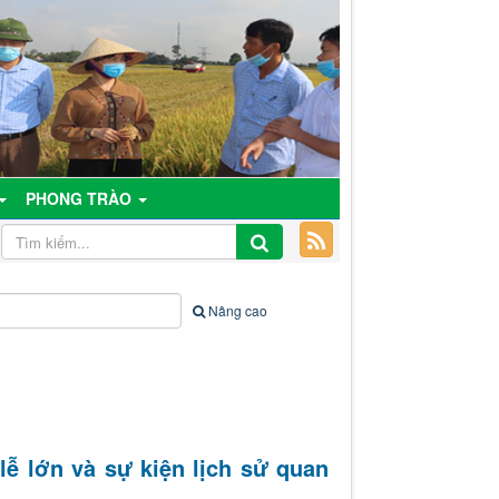
PHONG TRÀO
Nâng cao
ễ lớn và sự kiện lịch sử quan