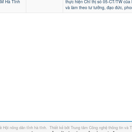
M Hà Tĩnh
thực hiện Chỉ thị số 05-CT/TW của 
và làm theo tư tưởng, đạo đức, ph
về
Hội nông dân tỉnh hà tĩnh
.
Thiết kế bởi
Trung tâm Công nghệ thông tin và T