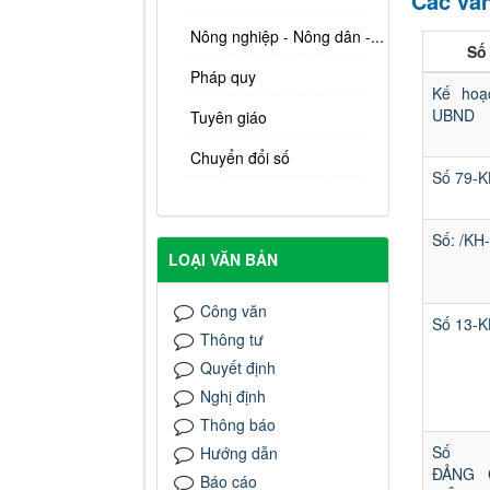
Các văn
Nông nghiệp - Nông dân -...
Số 
Pháp quy
Kế hoạ
UBND
Tuyên giáo
Chuyển đổi số
Số 79-
Số: /KH
LOẠI VĂN BẢN
Công văn
Số 13-
Thông tư
Quyết định
Nghị định
Thông báo
Số 1
Hướng dẫn
ĐẢNG 
Báo cáo