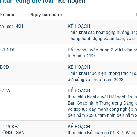
 bản cùng thể loại
"Kế hoạch"
kí hiệu
Ngày ban hành
T
ch số: /KH-
-
KẾ HOẠCH
Triển khai các hoạt động hưởng ứn
Tháng hành động về an toàn, vệ s
KH/HNDT
-
Kế hoạch tuyển dụng 2 vị trí viên 
tỉnh năm 2024
-BCĐ
-
KẾ HOẠCH
Triển khai thực hiện Phong trào “T
đời sống văn hóa” năm 2023
KH/TW
-
KẾ HOẠCH
thực hiện Nghị quyết Hội nghị lần t
Ban Chấp hành Trung ương Đảng kh
về tiếp tục đẩy mạnh công nghiệp h
đến năm 2030, tầm nhìn đến năm 
29-KH/TU
-
KẾ HOẠCH
CỘNG SẢN
thực hiện Kết luận số 01-KL/TW, ng