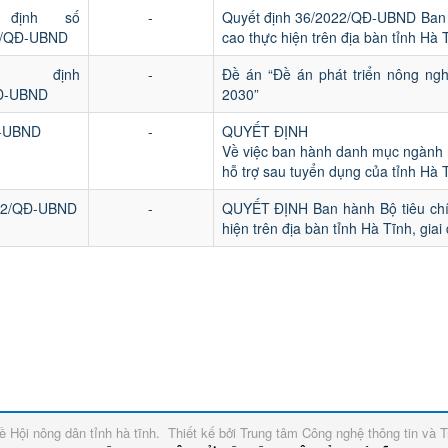
 định số
-
Quyết định 36/2022/QĐ-UBND Ban 
2/QĐ-UBND
cao thực hiện trên địa bàn tỉnh Hà 
t định
-
Đề án “Đề án phát triển nông ngh
Đ-UBND
2030”
Đ-UBND
-
QUYẾT ĐỊNH
Về việc ban hành danh mục ngành n
hỗ trợ sau tuyển dụng của tỉnh Hà 
022/QĐ-UBND
-
QUYẾT ĐỊNH Ban hành Bộ tiêu chí
hiện trên địa bàn tỉnh Hà Tĩnh, g
về
Hội nông dân tỉnh hà tĩnh
.
Thiết kế bởi
Trung tâm Công nghệ thông tin và T