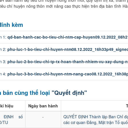
 Ban hành Bộ tiêu chí huyện nông thôn mới; quy định thị xã, thành
tiêu chí huyện nông thôn mới nâng cao thực hiện trên địa bàn tỉnh Hà
 đính kèm
in 1:
qd-ban-hanh-cac-bo-tieu-chi-ntm-cap-huyen09.12.2022_08h2
in 2:
phu-luc-1-bo-tieu-chi-huyen-ntm08.12.2022_16h33p49_signe
in 3:
phu-luc-2-bo-tieu-chi-tp-tx-hoan-thanh-nhiem-vu-xay-dung-
in 4:
phu-luc-3-bo-tieu-chi-huyen-ntm-nang-cao08.12.2022_16h38
 bản cùng thể loại
"Quyết định"
kí hiệu
Ngày ban hành
T
 ĐỊNH số
-
QUYẾT ĐỊNH Thành lập Ban Chỉ đạo
Đ/TU
các cơ quan Đảng, Mặt trận Tổ quốc,