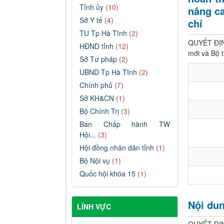
Tỉnh ủy
(10)
nâng ca
Sở Y tế
(4)
chí
TU Tp Hà Tĩnh
(2)
QUYẾT ĐỊNH
HĐND tỉnh
(12)
mới và Bộ t
Sở Tư pháp
(2)
UBND Tp Hà Tĩnh
(2)
Chính phủ
(7)
Sở KH&CN
(1)
Bộ Chính Trị
(3)
Ban Chấp hành TW
Hội...
(3)
Hội đồng nhân dân tỉnh
(1)
Bộ Nội vụ
(1)
Quốc hội khóa 15
(1)
Nội du
LĨNH VỰC