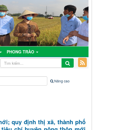
PHONG TRÀO
Nâng cao
i; quy định thị xã, thành phố
tiêu chí huyện nông thôn mới