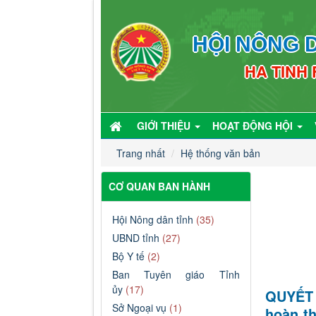
HỘI NÔNG D
HA TINH
GIỚI THIỆU
HOẠT ĐỘNG HỘI
Trang nhất
Hệ thống văn bản
CƠ QUAN BAN HÀNH
Hội Nông dân tỉnh
(35)
UBND tỉnh
(27)
Bộ Y tế
(2)
Ban Tuyên giáo Tỉnh
ủy
(17)
QUYẾT Đ
Sở Ngoại vụ
(1)
hoàn t