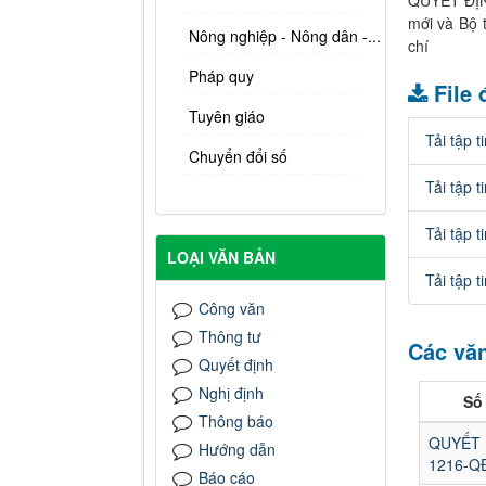
QUYẾT ĐỊNH
mới và Bộ 
Nông nghiệp - Nông dân -...
chí
Pháp quy
File
Tuyên giáo
Tải tập t
Chuyển đổi số
Tải tập t
Tải tập t
LOẠI VĂN BẢN
Tải tập t
Công văn
Thông tư
Các văn
Quyết định
Nghị định
Số 
Thông báo
QUYẾT
Hướng dẫn
1216-Q
Báo cáo