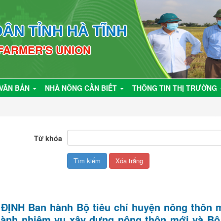
ÂN TỈNH HÀ TĨNH
 FARMER'S UNION
VĂN BẢN
NHÀ NÔNG CẦN BIẾT
THÔNG TIN THỊ TRƯỜNG
Từ khóa
ỊNH Ban hành Bộ tiêu chí huyện nông thôn mớ
hành nhiệm vụ xây dựng nông thôn mới và Bộ 