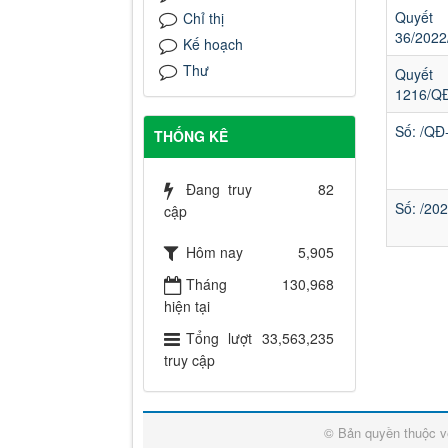
Quyết
Chỉ thị
36/202
Kế hoạch
Thư
Quyế
1216/Q
Số: /Q
THỐNG KÊ
Đang truy
82
Số: /2
cập
Hôm nay
5,905
Tháng
130,968
hiện tại
Tổng lượt
33,563,235
truy cập
© Bản quyền thuộc 