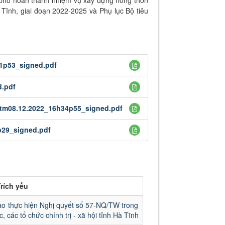
 phố hoàn thành nhiệm vụ xây dựng nông thôn
 Tĩnh, giai đoạn 2022-2025 và Phụ lục Bộ tiêu
1p53_signed.pdf
d.pdf
ntm08.12.2022_16h34p55_signed.pdf
p29_signed.pdf
rích yếu
 thực hiện Nghị quyết số 57-NQ/TW trong
 các tổ chức chính trị - xã hội tỉnh Hà Tĩnh