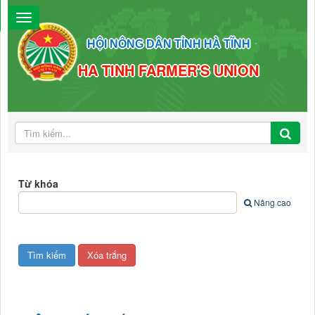
HỘI NÔNG DÂN TỈNH HÀ TĨNH
HA TINH FARMER'S UNION
Từ khóa
Nâng cao