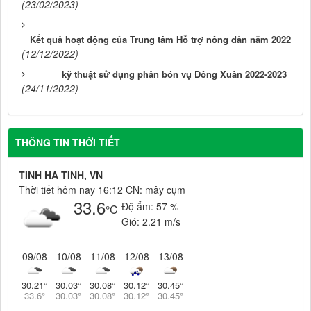
(23/02/2023)
Kết quả hoạt động của Trung tâm Hỗ trợ nông dân năm 2022
(12/12/2022)
kỹ thuật sử dụng phân bón vụ Đông Xuân 2022-2023
(24/11/2022)
THÔNG TIN THỜI TIẾT
TINH HA TINH, VN
Thời tiết hôm nay 16:12 CN: mây cụm
33.6
Độ ẩm:
57 %
°C
Gió:
2.21 m/s
09/08
10/08
11/08
12/08
13/08
30.21
°
30.03
°
30.08
°
30.12
°
30.45
°
33.6
°
30.03
°
30.08
°
30.12
°
30.45
°