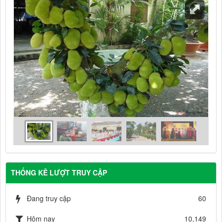
THỐNG KÊ LƯỢT TRUY CẬP
Đang truy cập
60
Hôm nay
10,149