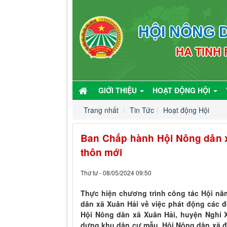
HỘI NÔNG D
HA TINH
GIỚI THIỆU
HOẠT ĐỘNG HỘI
Trang nhất
Tin Tức
Hoạt động Hội
Ban Chấp hành Hội Nông dân x
thôn mới
Thứ tư - 08/05/2024 09:50
Thực hiện chương trình công tác Hội nă
dân xã Xuân Hải về việc phát động các 
Hội Nông dân xã Xuân Hải, huyện Nghi 
dựng khu dân cư mẫu, Hội Nông dân xã đ