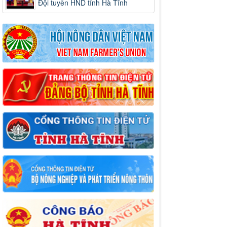
Đội tuyển HND tỉnh Hà Tĩnh