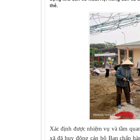
thể.
Xác định được nhiệm vụ và tầm quan
xã đã huy động cán bộ Ban chấp hà