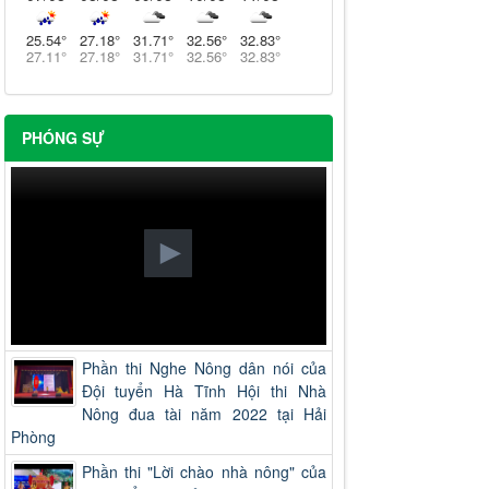
25.54
°
27.18
°
31.71
°
32.56
°
32.83
°
27.11
°
27.18
°
31.71
°
32.56
°
32.83
°
PHÓNG SỰ
Phần thi Nghe Nông dân nói của
Đội tuyển Hà Tĩnh Hội thi Nhà
Nông đua tài năm 2022 tại Hải
Phòng
Phần thi "Lời chào nhà nông" của