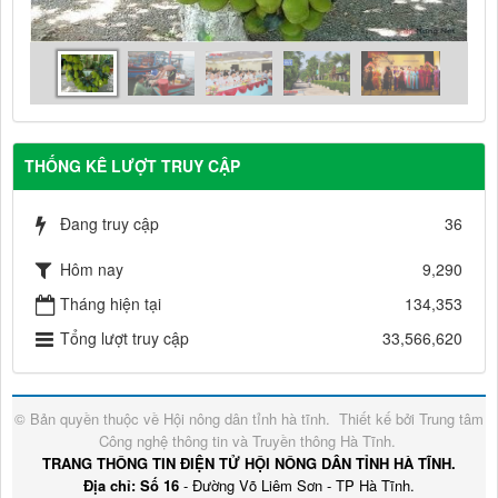
THỐNG KÊ LƯỢT TRUY CẬP
Đang truy cập
36
Hôm nay
9,290
Tháng hiện tại
134,353
Tổng lượt truy cập
33,566,620
© Bản quyền thuộc về
Hội nông dân tỉnh hà tĩnh
.
Thiết kế bởi
Trung tâm
Công nghệ thông tin và Truyền thông Hà Tĩnh
.
TRANG THÔNG TIN ĐIỆN TỬ HỘI NÔNG DÂN TỈNH HÀ TĨNH.
Địa chỉ: Số 16
- Đường Võ Liêm Sơn - TP Hà Tĩnh.