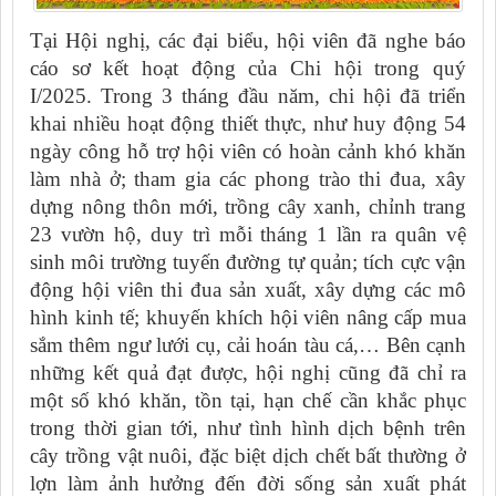
Tại Hội nghị, các đại biểu, hội viên đã nghe báo
cáo sơ kết hoạt động của Chi hội trong quý
I/2025. Trong 3 tháng đầu năm, chi hội đã triển
khai nhiều hoạt động thiết thực, như huy động 54
ngày công hỗ trợ hội viên có hoàn cảnh khó khăn
làm nhà ở; tham gia các phong trào thi đua, xây
dựng nông thôn mới, trồng cây xanh, chỉnh trang
23 vườn hộ, duy trì mỗi tháng 1 lần ra quân vệ
sinh môi trường tuyến đường tự quản; tích cực vận
động hội viên thi đua sản xuất, xây dựng các mô
hình kinh tế; khuyến khích hội viên nâng cấp mua
sắm thêm ngư lưới cụ, cải hoán tàu cá,… Bên cạnh
những kết quả đạt được, hội nghị cũng đã chỉ ra
một số khó khăn, tồn tại, hạn chế cần khắc phục
trong thời gian tới, như tình hình dịch bệnh trên
cây trồng vật nuôi, đặc biệt dịch chết bất thường ở
lợn làm ảnh hưởng đến đời sống sản xuất phát