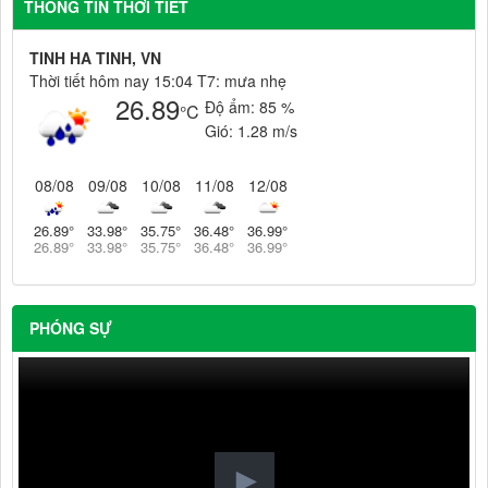
THÔNG TIN THỜI TIẾT
TINH HA TINH, VN
Thời tiết hôm nay 15:04 T7: mưa nhẹ
26.89
Độ ẩm:
85 %
°C
Gió:
1.28 m/s
08/08
09/08
10/08
11/08
12/08
26.89
°
33.98
°
35.75
°
36.48
°
36.99
°
26.89
°
33.98
°
35.75
°
36.48
°
36.99
°
PHÓNG SỰ