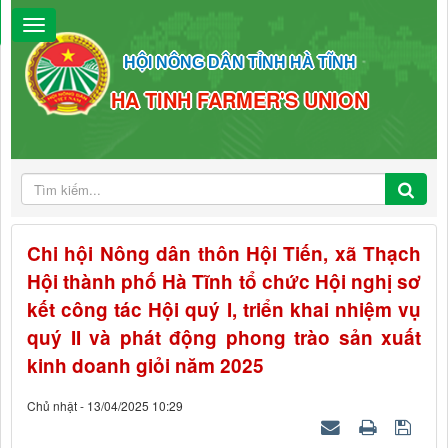
HỘI NÔNG DÂN TỈNH HÀ TĨNH
HA TINH FARMER'S UNION
Chi hội Nông dân thôn Hội Tiến, xã Thạch
Hội thành phố Hà Tĩnh tổ chức Hội nghị sơ
kết công tác Hội quý I, triển khai nhiệm vụ
quý II và phát động phong trào sản xuất
kinh doanh giỏi năm 2025
Chủ nhật - 13/04/2025 10:29