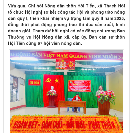
Vừa qua, Chi hội Nông dân thôn Hội Tiến, xã Thạch Hội
tổ chức Hội nghị sơ kết công tác Hội và phong trào nông
dân quý I, triển khai nhiệm vụ trọng tâm quý II năm 2025,
đồng thời phát động phong trào thi đua sản xuất, kinh
doanh giỏi. Tham dự hội nghị có các đồng chí trong Ban
Thường vụ Hội Nông dân xã, cấp ủy, Ban cán sự thôn
Hội Tiến cùng 67 hội viên nông dân.