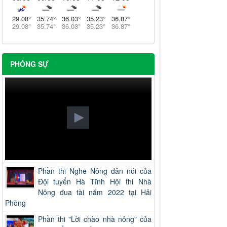
29.08
°
35.74
°
36.03
°
35.23
°
36.87
°
29.08
°
35.74
°
36.03
°
35.23
°
36.87
°
PHÓNG SỰ
Phần thi Nghe Nông dân nói của
Đội tuyển Hà Tĩnh Hội thi Nhà
Nông đua tài năm 2022 tại Hải
Phòng
Phần thi "Lời chào nhà nông" của