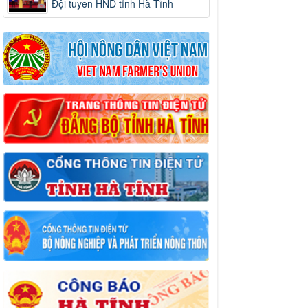
Đội tuyển HND tỉnh Hà Tĩnh