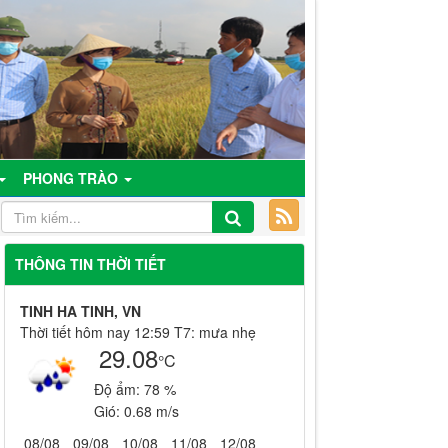
PHONG TRÀO
THÔNG TIN THỜI TIẾT
TINH HA TINH, VN
Thời tiết hôm nay 12:59 T7: mưa nhẹ
29.08
°C
Độ ẩm:
78 %
Gió:
0.68 m/s
08/08
09/08
10/08
11/08
12/08