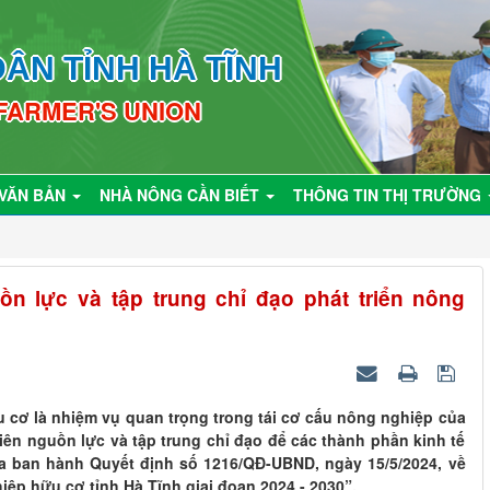
ÂN TỈNH HÀ TĨNH
 FARMER'S UNION
VĂN BẢN
NHÀ NÔNG CẦN BIẾT
THÔNG TIN THỊ TRƯỜNG
ồn lực và tập trung chỉ đạo phát triển nông
 cơ là nhiệm vụ quan trọng trong tái cơ cấu nông nghiệp của
u tiên nguồn lực và tập trung chỉ đạo để các thành phần kinh tế
ừa ban hành Quyết định số 1216/QĐ-UBND, ngày 15/5/2024, về
iệp hữu cơ tỉnh Hà Tĩnh giai đoạn 2024 - 2030”.