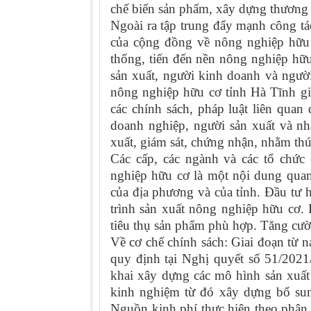
chế biến sản phẩm, xây dựng thương 
Ngoài ra tập trung đẩy mạnh công tác
của cộng đồng về nông nghiệp hữu 
thống, tiến đến nền nông nghiệp hữu
sản xuất, người kinh doanh và người
nông nghiệp hữu cơ tỉnh Hà Tĩnh gi
các chính sách, pháp luật liên qua
doanh nghiệp, người sản xuất và nh
xuất, giám sát, chứng nhận, nhằm thú
Các cấp, các ngành và các tổ chức c
nghiệp hữu cơ là một nội dung quan 
của địa phương và của tỉnh. Đầu tư
trình sản xuất nông nghiệp hữu cơ. P
tiêu thụ sản phẩm phù hợp. Tăng cư
Về cơ chế chính sách: Giai đoạn từ n
quy định tại Nghị quyết số 51/20
khai xây dựng các mô hình sản xuất 
kinh nghiệm từ đó xây dựng bổ sung
Nguồn kinh phí thực hiện theo phân 