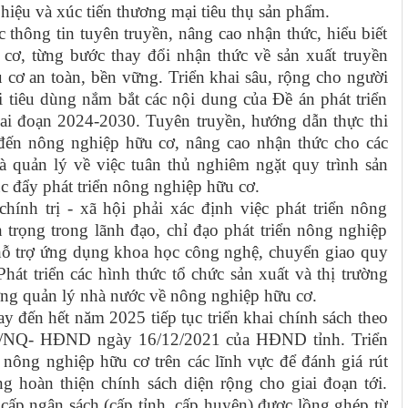
hiệu và xúc tiến thương mại tiêu thụ sản phẩm.
 thông tin tuyên truyền, nâng cao nhận thức, hiểu biết
cơ, từng bước thay đổi nhận thức về sản xuất truyền
 cơ an toàn, bền vững. Triển khai sâu, rộng cho người
 tiêu dùng nắm bắt các nội dung của Đề án phát triển
ai đoạn 2024-2030. Tuyên truyền, hướng dẫn thực thi
n đến nông nghiệp hữu cơ, nâng cao nhận thức cho các
à quản lý về việc tuân thủ nghiêm ngặt quy trình sản
c đẩy phát triển nông nghiệp hữu cơ.
hính trị - xã hội phải xác định việc phát triển nông
trọng trong lãnh đạo, chỉ đạo phát triển nông nghiệp
 hỗ trợ ứng dụng khoa học công nghệ, chuyển giao quy
hát triển các hình thức tổ chức sản xuất và thị trường
ờng quản lý nhà nước về nông nghiệp hữu cơ.
ay đến hết năm 2025 tiếp tục triển khai chính sách theo
21/NQ- HĐND ngày 16/12/2021 của HĐND tỉnh. Triển
nông nghiệp hữu cơ trên các lĩnh vực để đánh giá rút
 hoàn thiện chính sách diện rộng cho giai đoạn tới.
cấp ngân sách (cấp tỉnh, cấp huyện) được lồng ghép từ