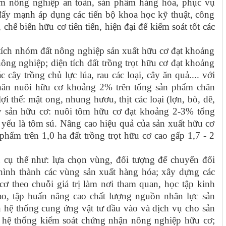
ẩm nông nghiệp an toàn, sản phẩm hàng hóa, phục vụ
đẩy mạnh áp dụng các tiến bộ khoa học kỹ thuật, công
chế biến hữu cơ tiên tiến, hiện đại để kiểm soát tốt các
tích nhóm đất nông nghiệp sản xuất hữu cơ đạt khoảng
ông nghiệp; diện tích đất trồng trọt hữu cơ đạt khoảng
c cây trồng chủ lực lúa, rau các loại, cây ăn quả.... với
hăn nuôi hữu cơ khoảng 2% trên tổng sản phẩm chăn
i thế: mật ong, nhung hươu, thịt các loại (lợn, bò, dê,
hủy sản hữu cơ: nuôi tôm hữu cơ đạt khoảng 2-3% tổng
 yếu là tôm sú. Nâng cao hiệu quả của sản xuất hữu cơ
n phẩm trên 1,0 ha đất trồng trọt hữu cơ cao gấp 1,7 - 2
 cụ thể như:
lựa chọn vùng, đối tượng để chuyển đổi
hình thành các vùng sản xuất hàng hóa; xây dựng các
ơ theo chuỗi giá trị làm nơi tham quan, học tập kinh
ạo, tập huấn nâng cao chất lượng nguồn nhân lực sản
 hệ thống cung ứng vật tư đầu vào và dịch vụ cho sản
 hệ thống kiểm soát chứng nhận nông nghiệp hữu cơ;