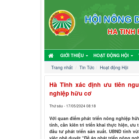
HỘI NÔNG D
HA TINH
GIỚI THIỆU
HOẠT ĐỘNG HỘI
Trang nhất
Tin Tức
Hoạt động Hội
Hà Tĩnh xác định ưu tiên ngu
nghiệp hữu cơ
Thứ sáu - 17/05/2024 08:18
Với quan điểm phát triển nông nghiệp hữu
tỉnh, cần kiên trì triển khai thực hiện, ư
đầu tư phát triển sản xuất. UBND tỉnh v
việc phê duyệt “Đề án phát triển nông ngh