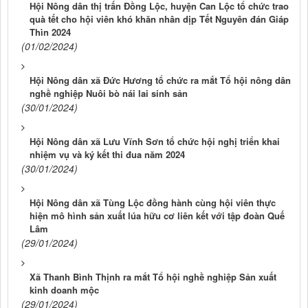
Hội Nông dân thị trấn Đồng Lộc, huyện Can Lộc tổ chức trao
quà tết cho hội viên khó khăn nhân dịp Tết Nguyên đán Giáp
Thìn 2024
(01/02/2024)
Hội Nông dân xã Đức Hương tổ chức ra mắt Tổ hội nông dân
nghề nghiệp Nuôi bò nái lai sinh sản
(30/01/2024)
Hội Nông dân xã Lưu Vĩnh Sơn tổ chức hội nghị triển khai
nhiệm vụ và ký kết thi đua năm 2024
(30/01/2024)
Hội Nông dân xã Tùng Lộc đồng hành cùng hội viên thực
hiện mô hình sản xuất lúa hữu cơ liên kết với tập đoàn Quế
Lâm
(29/01/2024)
Xã Thanh Bình Thịnh ra mắt Tổ hội nghề nghiệp Sản xuất
kinh doanh mộc
(29/01/2024)