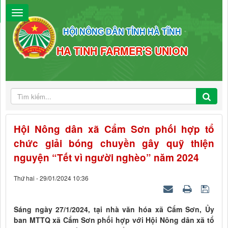
HỘI NÔNG DÂN TỈNH HÀ TĨNH
HA TINH FARMER'S UNION
Hội Nông dân xã Cẩm Sơn phối hợp tổ
chức giải bóng chuyền gây quỹ thiện
nguyện “Tết vì người nghèo” năm 2024
Thứ hai - 29/01/2024 10:36
Sáng ngày 27/1/2024, tại nhà văn hóa xã Cẩm Sơn, Ủy
ban MTTQ xã Cẩm Sơn phối hợp với Hội Nông dân xã tổ