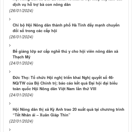
dịch vụ hỗ trợ bà con nông dân
(26/01/2024)
Chi bộ Hội Nông dân thành phố Hà Tĩnh đẩy mạnh chuyển
đổi số trong các cấp hội
(26/01/2024)
Bế giảng lớp sơ cấp nghề thú y cho hội viên nông dân xã
Thạch Mỹ
(24/01/2024)
Đức Thọ: Tổ chức Hội nghị triển khai Nghị quyết số 46-
NQ/TW của Bộ Chính trị; báo cáo kết quả Đại hội đại biểu
toàn quốc Hội Nông dân Việt Nam lần thứ VIII
(24/01/2024)
Hội Nông dân thị xã Kỳ Anh trao 20 suất quà tại chương trình
“Tết Nhân ái – Xuân Giáp Thìn”
(22/01/2024)