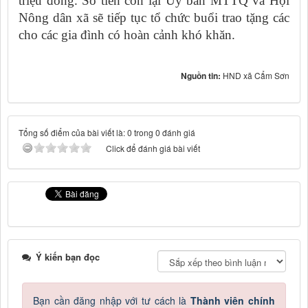
triệu đồng. Số tiền còn lại Ủy ban MTTQ và Hội
Nông dân xã sẽ tiếp tục tổ chức buổi trao tặng các
cho các gia đình có hoàn cảnh khó khăn.
Nguồn tin:
HND xã Cẩm Sơn
Tổng số điểm của bài viết là: 0 trong 0 đánh giá
Click để đánh giá bài viết
Ý kiến bạn đọc
Bạn cần đăng nhập với tư cách là
Thành viên chính