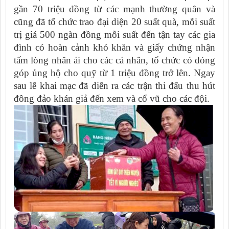
gần 70 triệu đồng từ các mạnh thường quân và
cũng đã tổ chức trao đại diện 20 suất quà, mỗi suất
trị giá 500 ngàn đồng mỗi suất đến tận tay các gia
đình có hoàn cảnh khó khăn và giấy chứng nhận
tấm lòng nhân ái cho các cá nhân, tổ chức có đóng
góp ủng hộ cho quỹ từ 1 triệu đồng trở lên. Ngay
sau lễ khai mạc đã diễn ra các trận thi đấu thu hút
đông đảo khán giả đến xem và cổ vũ cho các đội.