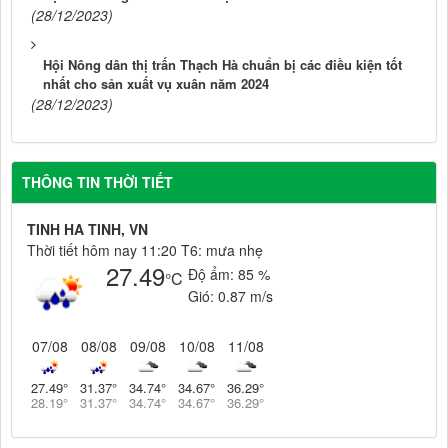
(28/12/2023)
Hội Nông dân thị trấn Thạch Hà chuẩn bị các điều kiện tốt
nhất cho sản xuất vụ xuân năm 2024
(28/12/2023)
THÔNG TIN THỜI TIẾT
TINH HA TINH, VN
Thời tiết hôm nay 11:20 T6: mưa nhẹ
27.49
Độ ẩm:
85 %
°C
Gió:
0.87 m/s
07/08
08/08
09/08
10/08
11/08
27.49
°
31.37
°
34.74
°
34.67
°
36.29
°
28.19
°
31.37
°
34.74
°
34.67
°
36.29
°