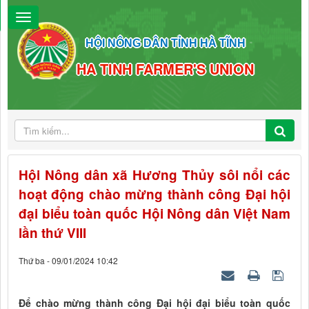
HỘI NÔNG DÂN TỈNH HÀ TĨNH
HA TINH FARMER'S UNION
Hội Nông dân xã Hương Thủy sôi nổi các
hoạt động chào mừng thành công Đại hội
đại biểu toàn quốc Hội Nông dân Việt Nam
lần thứ VIII
Thứ ba - 09/01/2024 10:42
Để chào mừng thành công Đại hội đại biểu toàn quốc