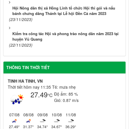
Hội Nông dân thị xã Hồng Lĩnh tổ chức Hội thi gói và nấu
bánh chưng dâng Thánh tại Lễ hội Đền Cả năm 2023
(23/11/2023)
Kiểm tra công tác Hội và phong trào nông dân năm 2023 tại
huyện Vũ Quang
(22/11/2023)
THÔNG TIN THỜI TIẾT
TINH HA TINH, VN
Thời tiết hôm nay 11:35 T6: mưa nhẹ
27.49
Độ ẩm:
85 %
°C
Gió:
0.87 m/s
07/08
08/08
09/08
10/08
11/08
27.49
°
31.37
°
34.74
°
34.67
°
36.29
°