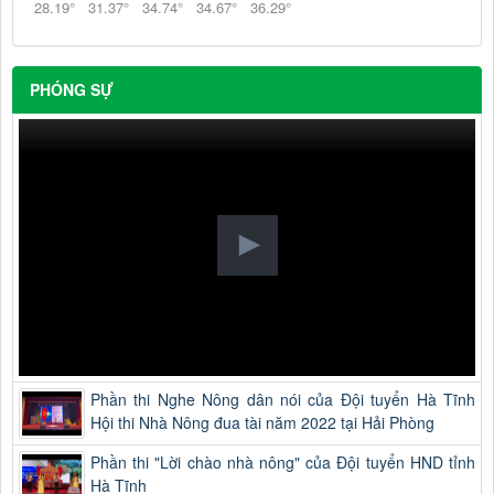
28.19
°
31.37
°
34.74
°
34.67
°
36.29
°
PHÓNG SỰ
Phần thi Nghe Nông dân nói của Đội tuyển Hà Tĩnh
Hội thi Nhà Nông đua tài năm 2022 tại Hải Phòng
Phần thi "Lời chào nhà nông" của Đội tuyển HND tỉnh
Hà Tĩnh