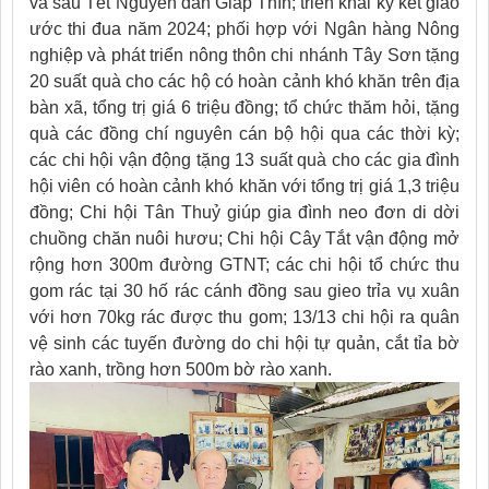
và sau Tết Nguyên đán Giáp Thìn; triển khai ký kết giao
ước thi đua năm 2024; phối hợp với Ngân hàng Nông
nghiệp và phát triển nông thôn chi nhánh Tây Sơn tặng
20 suất quà cho các hộ có hoàn cảnh khó khăn trên địa
bàn xã, tổng trị giá 6 triệu đồng; tổ chức thăm hỏi, tặng
quà các đồng chí nguyên cán bộ hội qua các thời kỳ;
các chi hội vận động tặng 13 suất quà cho các gia đình
hội viên có hoàn cảnh khó khăn với tổng trị giá 1,3 triệu
đồng; Chi hội Tân Thuỷ giúp gia đình neo đơn di dời
chuồng chăn nuôi hươu; Chi hội Cây Tắt vận động mở
rộng hơn 300m đường GTNT; các chi hội tổ chức thu
gom rác tại 30 hố rác cánh đồng sau gieo trỉa vụ xuân
với hơn 70kg rác được thu gom; 13/13 chi hội ra quân
vệ sinh các tuyến đường do chi hội tự quản, cắt tỉa bờ
rào xanh, trồng hơn 500m bờ rào xanh.