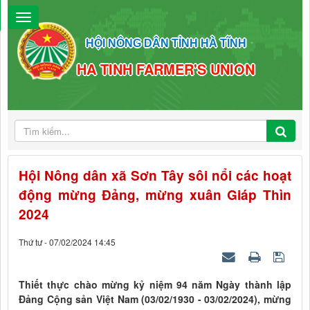
HỘI NÔNG DÂN TỈNH HÀ TĨNH
HA TINH FARMER'S UNION
Hội Nông dân xã Sơn Tây sôi nổi các hoạt
động mừng Đảng, mừng xuân Giáp Thìn
2024
Thứ tư - 07/02/2024 14:45
Thiết thực chào mừng kỷ niệm 94 năm Ngày thành lập
Đảng Cộng sản Việt Nam (03/02/1930 - 03/02/2024), mừng