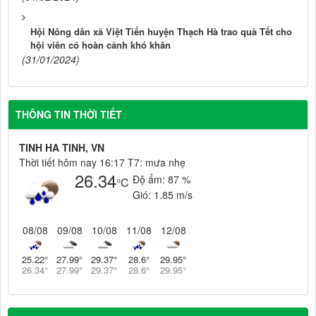
Hội Nông dân xã Việt Tiến huyện Thạch Hà trao quà Tết cho
hội viên có hoàn cảnh khó khăn
(31/01/2024)
THÔNG TIN THỜI TIẾT
TINH HA TINH, VN
Thời tiết hôm nay 16:17 T7: mưa nhẹ
26.34
Độ ẩm:
87 %
°C
Gió:
1.85 m/s
08/08
09/08
10/08
11/08
12/08
25.22
°
27.99
°
29.37
°
28.6
°
29.95
°
26.34
°
27.99
°
29.37
°
28.6
°
29.95
°