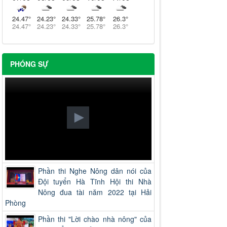
24.47
°
24.23
°
24.33
°
25.78
°
26.3
°
24.47
°
24.23
°
24.33
°
25.78
°
26.3
°
PHÓNG SỰ
Phần thi Nghe Nông dân nói của
Đội tuyển Hà Tĩnh Hội thi Nhà
Nông đua tài năm 2022 tại Hải
Phòng
Phần thi "Lời chào nhà nông" của