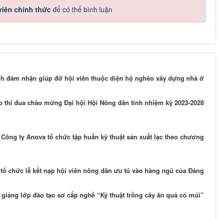
iên chính thức
để có thể bình luận
h đảm nhận giúp đỡ hội viên thuộc diện hộ nghèo xây dựng nhà ở
o thi đua chào mừng Đại hội Hội Nông dân tỉnh nhiệm kỳ 2023-2028
Công ty Anova tổ chức tập huấn kỹ thuật sản xuất lạc theo chương
 tổ chức lễ kết nạp hội viên nông dân ưu tú vào hàng ngũ của Đảng
giảng lớp đào tạo sơ cấp nghề “Kỹ thuật trồng cây ăn quả có múi”