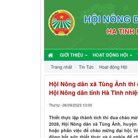
HỘI NÔNG D
HA TINH
GIỚI THIỆU
HOẠT ĐỘNG HỘI
Trang nhất
Tin Tức
Hoạt động Hội
Hội Nông dân xã Tùng Ảnh thi 
Hội Nông dân tỉnh Hà Tĩnh nhiệ
Thứ tư - 06/09/2023 10:00
Thiết thực lập thành tích thi đua chào m
2028, Hội Nông dân xã Tùng Ảnh, huyện 
hoặc phần việc để chào mừng đại hội. Với
động hết sức thiết thực và ý nghĩa để 