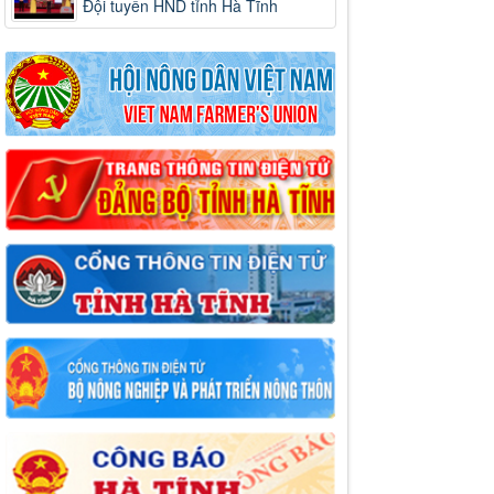
Đội tuyển HND tỉnh Hà Tĩnh