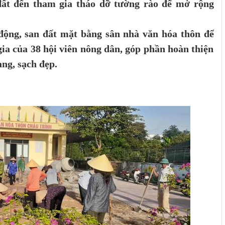
 đất đến tham gia tháo dỡ tường rào để mở rộng
động, san đất mặt bằng sân nhà văn hóa thôn để
gia của 38 hội viên nông dân, góp phần hoàn thiện
ng, sạch đẹp.