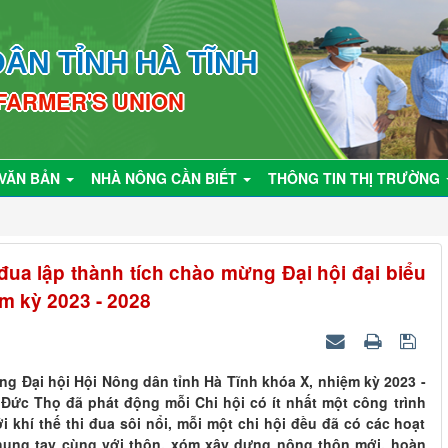
ÂN TỈNH HÀ TĨNH
 FARMER'S UNION
VĂN BẢN
NHÀ NÔNG CẦN BIẾT
THÔNG TIN THỊ TRƯỜNG
đua lập thành tích chào mừng Đại hội đại biểu
m kỳ 2023 - 2028
ừng Đại hội Hội Nông dân tỉnh Hà Tĩnh khóa X, nhiệm kỳ 2023 -
Đức Thọ đã phát động mỗi Chi hội có ít nhất một công trình
 khí thế thi đua sôi nổi, mỗi một chi hội đều đã có các hoạt
chung tay cùng với thôn, xóm xây dựng nông thôn mới, hoàn