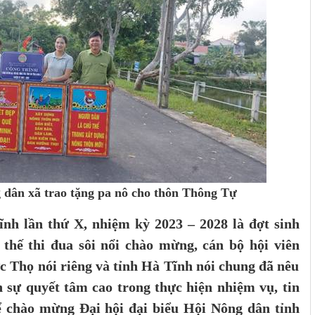
dân xã trao tặng pa nô cho thôn Thông Tự
nh lần thứ X, nhiệm kỳ 2023 – 2028 là đợt sinh
í thế thi đua sôi nổi chào mừng, cán bộ hội viên
 Thọ nói riêng và tỉnh Hà Tĩnh nói chung đã nêu
ện sự quyết tâm cao trong thực hiện nhiệm vụ, tin
 chào mừng Đại hội đại biểu Hội Nông dân tỉnh