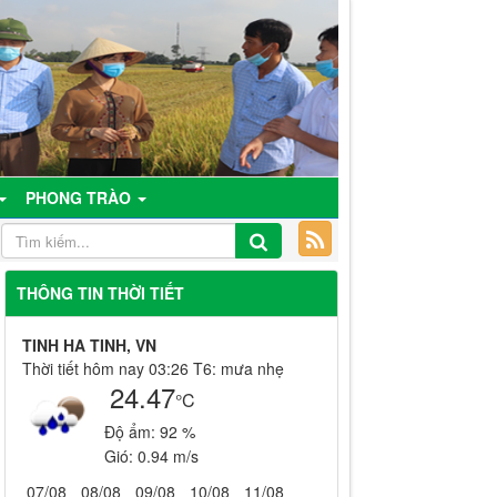
PHONG TRÀO
THÔNG TIN THỜI TIẾT
TINH HA TINH, VN
Thời tiết hôm nay 03:26 T6: mưa nhẹ
24.47
°C
Độ ẩm:
92 %
Gió:
0.94 m/s
07/08
08/08
09/08
10/08
11/08