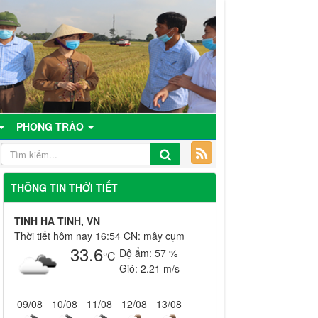
PHONG TRÀO
THÔNG TIN THỜI TIẾT
TINH HA TINH, VN
Thời tiết hôm nay 16:54 CN: mây cụm
33.6
Độ ẩm:
57 %
°C
Gió:
2.21 m/s
09/08
10/08
11/08
12/08
13/08