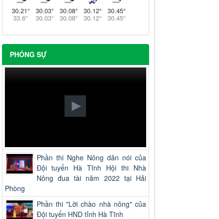
30.21
°
30.03
°
30.08
°
30.12
°
30.45
°
33.6
°
30.03
°
30.08
°
30.12
°
30.45
°
PHÓNG SỰ
Phần thi Nghe Nông dân nói của
Đội tuyển Hà Tĩnh Hội thi Nhà
Nông đua tài năm 2022 tại Hải
Phòng
Phần thi "Lời chào nhà nông" của
Đội tuyển HND tỉnh Hà Tĩnh