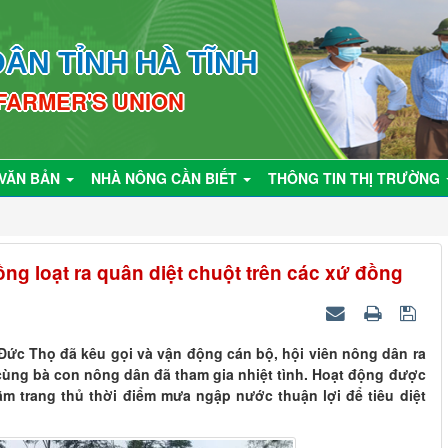
ÂN TỈNH HÀ TĨNH
 FARMER'S UNION
VĂN BẢN
NHÀ NÔNG CẦN BIẾT
THÔNG TIN THỊ TRƯỜNG
ng loạt ra quân diệt chuột trên các xứ đồng
ức Thọ đã kêu gọi và vận động cán bộ, hội viên nông dân ra
 cùng bà con nông dân đã tham gia nhiệt tình. Hoạt động được
ằm trang thủ thời điểm mưa ngập nước thuận lợi để tiêu diệt