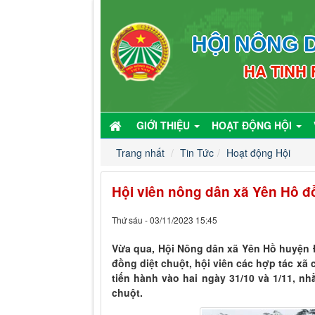
HỘI NÔNG D
HA TINH
GIỚI THIỆU
HOẠT ĐỘNG HỘI
Trang nhất
Tin Tức
Hoạt động Hội
Hội viên nông dân xã Yên Hô đồ
Thứ sáu - 03/11/2023 15:45
Vừa qua, Hội Nông dân xã Yên Hồ huyện Đ
đồng diệt chuột, hội viên các hợp tác xã
tiến hành vào hai ngày 31/10 và 1/11, nh
chuột.