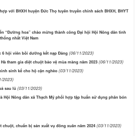
 hợp với BHXH huyện Đức Thọ tuyên truyền chính sách BHXH, BHYT
yến “Đường hoa” chào mừng thành công Đại hội Hội Nông dân tỉnh
 thống nhất Việt Nam
(06/11/2023)
c 6 hội viên bồi dưỡng kết nạp Đảng
(06/11/2023)
 Hà tham gia diệt chuột bảo vệ mùa màng năm 2023
(03/11/2023)
ình sinh kế cho hộ cận nghèo
1/2023)
(03/11/2023)
uả sau lũ
và Hội Nông dân xã Thạch Mỹ phối hợp tập huấn sử dụng phân bón
(03/11/2023)
ệt chuột, chuẩn bị sản xuất vụ đông xuân năm 2024