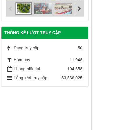
THỐNG KÊ LƯỢT TRUY CẬP
Đang truy cập
50
Hôm nay
11,048
Tháng hiện tại
104,658
Tổng lượt truy cập
33,536,925