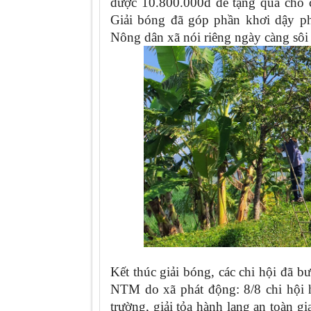
được 10.800.000đ để tặng quà cho c
Giải bóng đã góp phần khơi dậy ph
Nông dân xã nói riêng ngày càng sôi 
Kết thúc giải bóng, các chi hội đã 
NTM do xã phát động: 8/8 chi hội 
trường, giải tỏa hành lang an toàn g