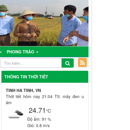
PHONG TRÀO
THÔNG TIN THỜI TIẾT
TINH HA TINH, VN
Thời tiết hôm nay 21:04 T5: mây đen u
ám
24.71
°C
Độ ẩm:
91 %
Gió:
0.8 m/s