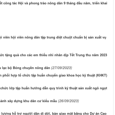
 công tác Hội và phong trào nông dân 9 tháng đầu năm, triển khai
viên hội viên nông dân tập trung diệt chuột chuẩn bị sản xuất vụ
ức tặng quà cho các em thiếu nhi nhân dịp Tết Trung thu năm 2023
(27/09/2023)
u lạc bộ Bóng chuyền nông dân
n phối hợp tổ chức tập huấn chuyển giao khoa học kỹ thuật (KHKT)
chức lớp tập huấn hướng dẫn quy trình kỹ thuật sản xuất ngô ngọt
(26/09/2023)
hành xây dựng khu dân cư kiểu mẫu
lượng hỗ trợ người dân di dời, bàn giao mặt bằng cho Dự án Cao