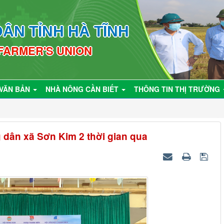
ÂN TỈNH HÀ TĨNH
 FARMER'S UNION
VĂN BẢN
NHÀ NÔNG CẦN BIẾT
THÔNG TIN THỊ TRƯỜNG
 dân xã Sơn Kim 2 thời gian qua