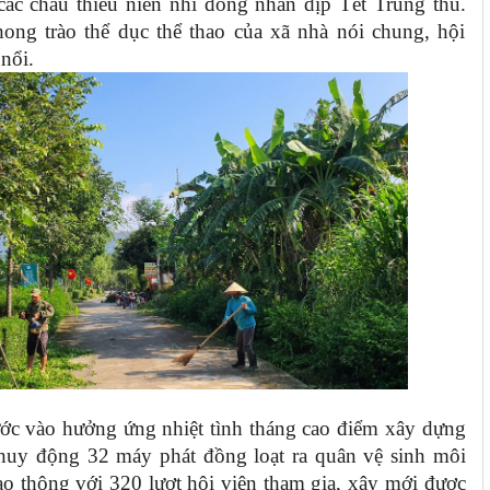
ác cháu thiếu niên nhi đồng nhân dịp Tết Trung thu.
ong trào thể dục thể thao của xã nhà nói chung, hội
nổi.
bước vào hưởng ứng nhiệt tình tháng cao điểm xây dựng
huy động 32 máy phát đồng loạt ra quân vệ sinh môi
iao thông với 320 lượt hội viên tham gia, xây mới được