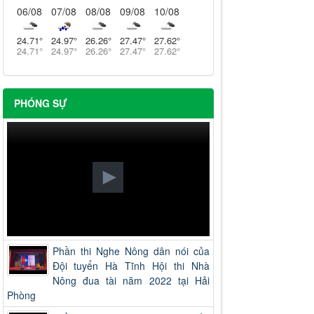
06/08
07/08
08/08
09/08
10/08
24.71
°
24.97
°
26.26
°
27.47
°
27.62
°
24.71
°
24.97
°
26.26
°
27.47
°
27.62
°
PHÓNG SỰ
Phần thi Nghe Nông dân nói của
Đội tuyển Hà Tĩnh Hội thi Nhà
Nông đua tài năm 2022 tại Hải
Phòng