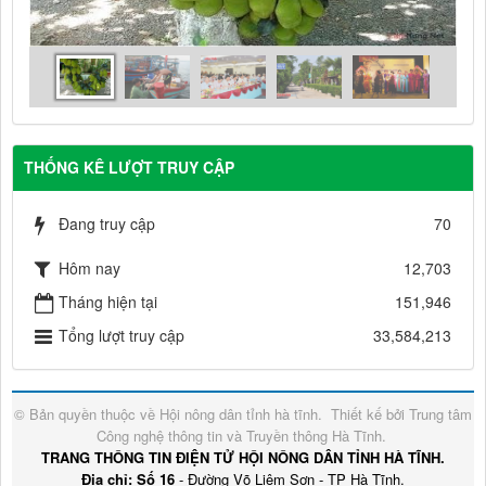
THỐNG KÊ LƯỢT TRUY CẬP
Đang truy cập
70
Hôm nay
12,703
Tháng hiện tại
151,946
Tổng lượt truy cập
33,584,213
© Bản quyền thuộc về
Hội nông dân tỉnh hà tĩnh
.
Thiết kế bởi
Trung tâm
Công nghệ thông tin và Truyền thông Hà Tĩnh
.
TRANG THÔNG TIN ĐIỆN TỬ HỘI NÔNG DÂN TỈNH HÀ TĨNH.
Địa chỉ: Số 16
- Đường Võ Liêm Sơn - TP Hà Tĩnh.