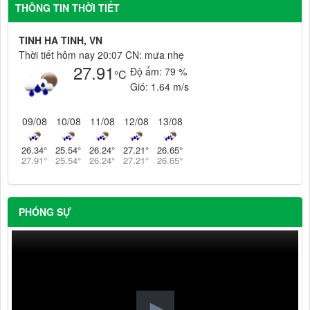
THÔNG TIN THỜI TIẾT
TINH HA TINH, VN
Thời tiết hôm nay 20:07 CN: mưa nhẹ
27.91
Độ ẩm:
79 %
°C
Gió:
1.64 m/s
09/08
10/08
11/08
12/08
13/08
26.34
°
25.54
°
26.24
°
27.21
°
26.65
°
27.91
°
25.54
°
26.24
°
27.21
°
26.65
°
PHÓNG SỰ