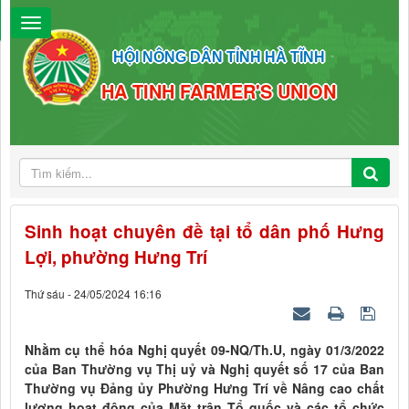
HỘI NÔNG DÂN TỈNH HÀ TĨNH
HA TINH FARMER'S UNION
Sinh hoạt chuyên đề tại tổ dân phố Hưng
Lợi, phường Hưng Trí
Thứ sáu - 24/05/2024 16:16
Nhằm cụ thể hóa Nghị quyết 09-NQ/Th.U, ngày 01/3/2022
của Ban Thường vụ Thị uỷ và Nghị quyết số 17 của Ban
Thường vụ Đảng ủy Phường Hưng Trí về Nâng cao chất
lượng hoạt động của Mặt trận Tổ quốc và các tổ chức