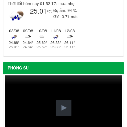
Thời tiết hôm nay 01:52 T7: mưa nhẹ
25.01
Độ ẩm:
94 %
°C
Gió:
0.71 m/s
08/08
09/08
10/08
11/08
12/08
24.88
°
24.64
°
25.62
°
26.33
°
26.11
°
25.01
°
24.64
°
25.62
°
26.33
°
26.11
°
PHÓNG SỰ