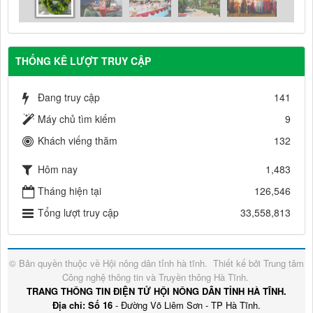
THỐNG KÊ LƯỢT TRUY CẬP
Đang truy cập
141
Máy chủ tìm kiếm
9
Khách viếng thăm
132
Hôm nay
1,483
Tháng hiện tại
126,546
Tổng lượt truy cập
33,558,813
© Bản quyền thuộc về
Hội nông dân tỉnh hà tĩnh
.
Thiết kế bởi
Trung tâm
Công nghệ thông tin và Truyền thông Hà Tĩnh
.
TRANG THÔNG TIN ĐIỆN TỬ HỘI NÔNG DÂN TỈNH HÀ TĨNH.
Địa chỉ: Số 16
- Đường Võ Liêm Sơn - TP Hà Tĩnh.