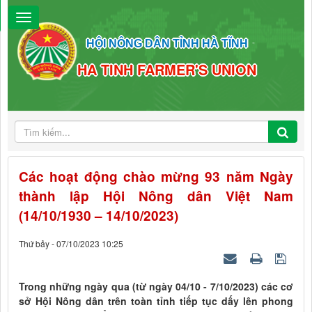
HỘI NÔNG DÂN TỈNH HÀ TĨNH
HA TINH FARMER'S UNION
Các hoạt động chào mừng 93 năm Ngày
thành lập Hội Nông dân Việt Nam
(14/10/1930 – 14/10/2023)
Thứ bảy - 07/10/2023 10:25
Trong những ngày qua (từ ngày 04/10 - 7/10/2023) các cơ
sở Hội Nông dân trên toàn tỉnh tiếp tục dấy lên phong