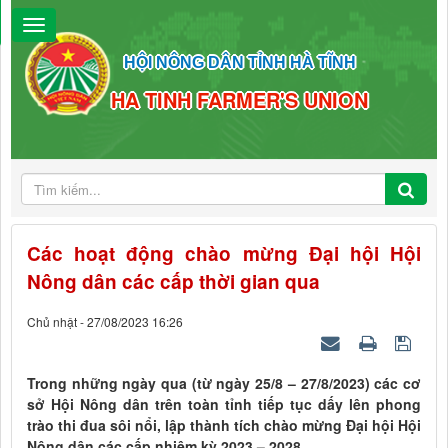
HỘI NÔNG DÂN TỈNH HÀ TĨNH
HA TINH FARMER'S UNION
Các hoạt động chào mừng Đại hội Hội
Nông dân các cấp thời gian qua
Chủ nhật - 27/08/2023 16:26
Trong những ngày qua (từ ngày 25/8 – 27/8/2023) các cơ
sở Hội Nông dân trên toàn tỉnh tiếp tục dấy lên phong
trào thi đua sôi nổi, lập thành tích chào mừng Đại hội Hội
Nông dân các cấp nhiệm kỳ 2023 – 2028.