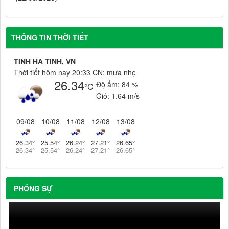
THÔNG TIN THỜI TIẾT
TINH HA TINH, VN
Thời tiết hôm nay 20:33 CN: mưa nhẹ
26.34
Độ ẩm:
84 %
°C
Gió:
1.64 m/s
09/08
10/08
11/08
12/08
13/08
26.34
°
25.54
°
26.24
°
27.21
°
26.65
°
26.34
°
25.54
°
26.24
°
27.21
°
26.65
°
PHÓNG SỰ