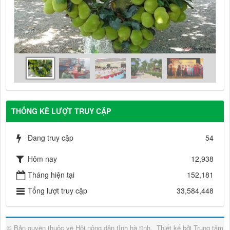
THỐNG KÊ LƯỢT TRUY CẬP
Đang truy cập
54
Hôm nay
12,938
Tháng hiện tại
152,181
Tổng lượt truy cập
33,584,448
© Bản quyền thuộc về
Hội nông dân tỉnh hà tĩnh
.
Thiết kế bởi
Trung tâm