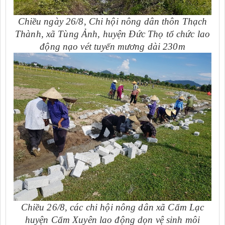
Chiều ngày 26/8, Chi hội nông dân thôn Thạch
Thành, xã Tùng Ảnh, huyện Đức Thọ tổ chức lao
động nạo vét tuyến mương dài 230m
Chiều 26/8, các chi hội nông dân xã Cẩm Lạc
huyện Cẩm Xuyên lao động dọn vệ sinh môi