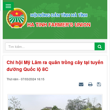
HỘI NÔNG DÂN TỈNH HÀ TĨNH
HA TINH FARMER'S UNION
Chi hội Mỹ Lâm ra quân trồng cây tại tuyến
đường Quốc lộ 8C
Thứ năm - 07/03/2024 16:15