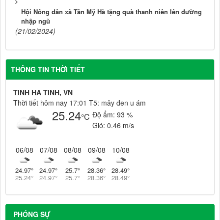
Hội Nông dân xã Tân Mỹ Hà tặng quà thanh niên lên đường
nhập ngũ
(21/02/2024)
THÔNG TIN THỜI TIẾT
TINH HA TINH, VN
Thời tiết hôm nay 17:01 T5: mây đen u ám
25.24
Độ ẩm:
93 %
°C
Gió:
0.46 m/s
06/08
07/08
08/08
09/08
10/08
24.97
°
24.97
°
25.7
°
28.36
°
28.49
°
25.24
°
24.97
°
25.7
°
28.36
°
28.49
°
PHÓNG SỰ