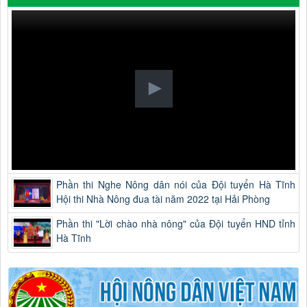
Phần thi Nghe Nông dân nói của Đội tuyển Hà Tĩnh
Hội thi Nhà Nông đua tài năm 2022 tại Hải Phòng
Phần thi "Lời chào nhà nông" của Đội tuyển HND tỉnh
Hà Tĩnh