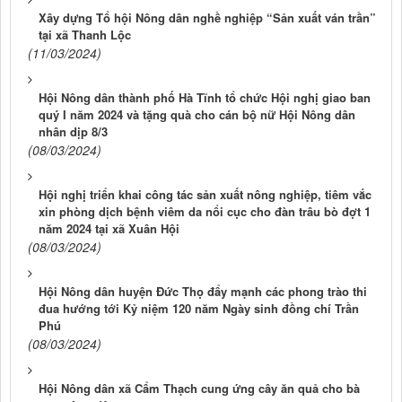
Xây dựng Tổ hội Nông dân nghề nghiệp “Sản xuất ván trần”
tại xã Thanh Lộc
(11/03/2024)
Hội Nông dân thành phố Hà Tĩnh tổ chức Hội nghị giao ban
quý I năm 2024 và tặng quà cho cán bộ nữ Hội Nông dân
nhân dịp 8/3
(08/03/2024)
Hội nghị triển khai công tác sản xuất nông nghiệp, tiêm vắc
xin phòng dịch bệnh viêm da nổi cục cho đàn trâu bò đợt 1
năm 2024 tại xã Xuân Hội
(08/03/2024)
Hội Nông dân huyện Đức Thọ đẩy mạnh các phong trào thi
đua hướng tới Kỷ niệm 120 năm Ngày sinh đồng chí Trần
Phú
(08/03/2024)
Hội Nông dân xã Cẩm Thạch cung ứng cây ăn quả cho bà