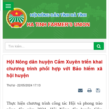
HỘI NÔNG DÂN TỈNH HÀ TĨNH
HA TINH FARMER'S UNION
Hội Nông dân huyện Cẩm Xuyên triển khai
chương trình phối hợp với Bảo hiểm xã
hội huyện
Thứ tư - 22/05/2024 17:13
Thực hiện chương trình công tác Hội và phong trào