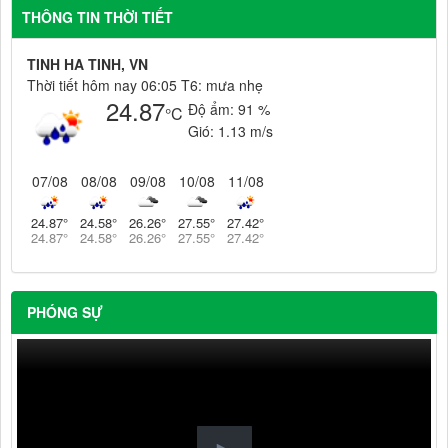
THÔNG TIN THỜI TIẾT
TINH HA TINH, VN
Thời tiết hôm nay 06:05 T6: mưa nhẹ
24.87
Độ ẩm:
91 %
°C
Gió:
1.13 m/s
07/08
08/08
09/08
10/08
11/08
24.87
°
24.58
°
26.26
°
27.55
°
27.42
°
24.87
°
24.58
°
26.26
°
27.55
°
27.42
°
PHÓNG SỰ