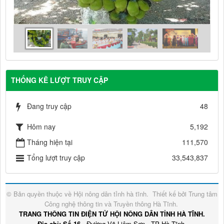
THỐNG KÊ LƯỢT TRUY CẬP
Đang truy cập
48
Hôm nay
5,192
Tháng hiện tại
111,570
Tổng lượt truy cập
33,543,837
© Bản quyền thuộc về
Hội nông dân tỉnh hà tĩnh
.
Thiết kế bởi
Trung tâm
Công nghệ thông tin và Truyền thông Hà Tĩnh
.
TRANG THÔNG TIN ĐIỆN TỬ HỘI NÔNG DÂN TỈNH HÀ TĨNH.
Địa chỉ: Số 16
- Đường Võ Liêm Sơn - TP Hà Tĩnh.