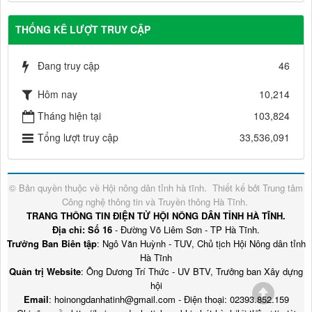
THỐNG KÊ LƯỢT TRUY CẬP
Đang truy cập
46
Hôm nay
10,214
Tháng hiện tại
103,824
Tổng lượt truy cập
33,536,091
© Bản quyền thuộc về
Hội nông dân tỉnh hà tĩnh
.
Thiết kế bởi
Trung tâm
Công nghệ thông tin và Truyền thông Hà Tĩnh
.
TRANG THÔNG TIN ĐIỆN TỬ HỘI NÔNG DÂN TỈNH HÀ TĨNH.
Địa chỉ: Số 16
- Đường Võ Liêm Sơn - TP Hà Tĩnh.
Trưởng Ban Biên tập
: Ngô Văn Huỳnh - TUV, Chủ tịch Hội Nông dân tỉnh
Hà Tĩnh
Quản trị Website
: Ông Dương Trí Thức - UV BTV, Trưởng ban Xây dựng
hội
Email
: hoinongdanhatinh@gmail.com - Điện thoại: 02393.852.159