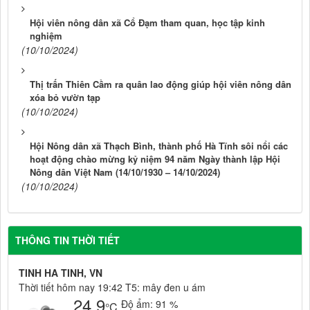
Hội viên nông dân xã Cổ Đạm tham quan, học tập kinh
nghiệm
(10/10/2024)
Thị trấn Thiên Cầm ra quân lao động giúp hội viên nông dân
xóa bỏ vườn tạp
(10/10/2024)
Hội Nông dân xã Thạch Bình, thành phố Hà Tĩnh sôi nổi các
hoạt động chào mừng kỷ niệm 94 năm Ngày thành lập Hội
Nông dân Việt Nam (14/10/1930 – 14/10/2024)
(10/10/2024)
THÔNG TIN THỜI TIẾT
TINH HA TINH, VN
Thời tiết hôm nay 19:42 T5: mây đen u ám
24.9
Độ ẩm:
91 %
°C