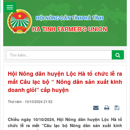
HỘI NÔNG DÂN TỈNH HÀ TĨNH
HA TINH FARMER'S UNION
Hội Nông dân huyện Lộc Hà tổ chức lễ ra
mắt Câu lạc bộ “ Nông dân sản xuất kinh
doanh giỏi” cấp huyện
Thứ năm - 10/10/2024 21:52
Chiều ngày 10/10/2024, Hội Nông dân huyện Lộc Hà tổ
chức lễ ra mắt “Câu lạc bộ Nông dân sản xuất kinh