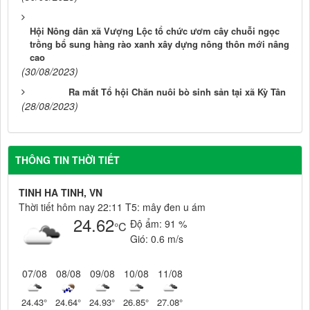
Hội Nông dân xã Vượng Lộc tổ chức ươm cây chuỗi ngọc
trồng bổ sung hàng rào xanh xây dựng nông thôn mới nâng
cao
(30/08/2023)
Ra mắt Tổ hội Chăn nuôi bò sinh sản tại xã Kỳ Tân
(28/08/2023)
THÔNG TIN THỜI TIẾT
TINH HA TINH, VN
Thời tiết hôm nay 22:11 T5: mây đen u ám
24.62
Độ ẩm:
91 %
°C
Gió:
0.6 m/s
07/08
08/08
09/08
10/08
11/08
24.43
°
24.64
°
24.93
°
26.85
°
27.08
°