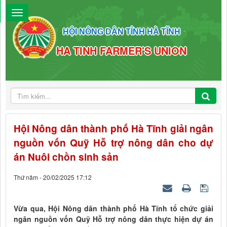
HỘI NÔNG DÂN TỈNH HÀ TĨNH
HA TINH FARMER'S UNION
Hội Nông dân thành phố Hà Tĩnh giải ngân
nguồn vốn Quỹ Hỗ trợ nông dân cho dự
án Nuôi chồn sinh sản
Thứ năm - 20/02/2025 17:12
Vừa qua, Hội Nông dân thành phố Hà Tĩnh tổ chức giải
ngân nguồn vốn Quỹ Hỗ trợ nông dân thực hiện dự án