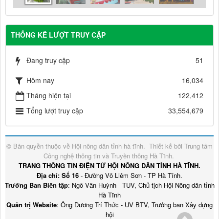
THỐNG KÊ LƯỢT TRUY CẬP
Đang truy cập
51
Hôm nay
16,034
Tháng hiện tại
122,412
Tổng lượt truy cập
33,554,679
© Bản quyền thuộc về
Hội nông dân tỉnh hà tĩnh
.
Thiết kế bởi
Trung tâm
Công nghệ thông tin và Truyền thông Hà Tĩnh
.
TRANG THÔNG TIN ĐIỆN TỬ HỘI NÔNG DÂN TỈNH HÀ TĨNH.
Địa chỉ: Số 16
- Đường Võ Liêm Sơn - TP Hà Tĩnh.
Trưởng Ban Biên tập
: Ngô Văn Huỳnh - TUV, Chủ tịch Hội Nông dân tỉnh
Hà Tĩnh
Quản trị Website
: Ông Dương Trí Thức - UV BTV, Trưởng ban Xây dựng
hội