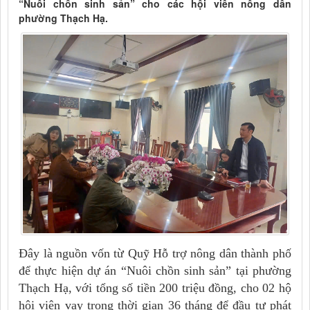
“Nuôi chồn sinh sản” cho các hội viên nông dân
phường Thạch Hạ.
Đây là nguồn vốn từ Quỹ Hỗ trợ nông dân thành phố
để thực hiện dự án “Nuôi chồn sinh sản” tại phường
Thạch Hạ, với tổng số tiền 200 triệu đồng, cho 02 hộ
hội viên vay trong thời gian 36 tháng để đầu tư phát