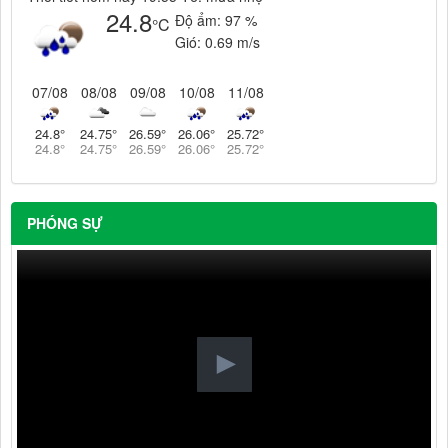
24.8
Độ ẩm:
97 %
°C
Gió:
0.69 m/s
07/08
08/08
09/08
10/08
11/08
24.8
°
24.75
°
26.59
°
26.06
°
25.72
°
24.8
°
24.75
°
26.59
°
26.06
°
25.72
°
PHÓNG SỰ