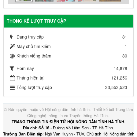
THỐNG KÊ LƯỢT TRUY CẬP
Đang truy cập
81
Máy chủ tìm kiếm
1
Khách viếng thăm
80
Hôm nay
14,878
Tháng hiện tại
121,256
Tổng lượt truy cập
33,553,523
© Bản quyền thuộc về
Hội nông dân tỉnh hà tĩnh
.
Thiết kế bởi
Trung tâm
Công nghệ thông tin và Truyền thông Hà Tĩnh
.
TRANG THÔNG TIN ĐIỆN TỬ HỘI NÔNG DÂN TỈNH HÀ TĨNH.
Địa chỉ: Số 16
- Đường Võ Liêm Sơn - TP Hà Tĩnh.
Trưởng Ban Biên tập
: Ngô Văn Huỳnh - TUV, Chủ tịch Hội Nông dân tỉnh