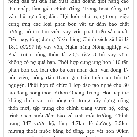
nông dân thi đua sản xuất kinh doanh giỏi nâng cao
thu nhập, làm giàu chính đáng. Trong hoạt động tư
vấn, hỗ trợ nông dân, Hội luôn chú trọng trong việc
cung ứng các loại phân bón vật tư đảm bảo chất
lượng, hỗ trợ hội viên vay vốn phát triển sản xuất.
Đến nay, tổng dư nợ Ngân hàng Chính sách xã hội là
18,1 tỷ/297 hộ vay vốn, Ngân hàng Nông nghiệp và
Phát triển nông thôn là 20,5 tỷ/218 hộ vay vốn,
không có nợ quá hạn. Phối hợp cung ứng hơn 110 tấn
phân bón các loại cho bà con nhân dân; vận động 17
hội viên, nông dân tham gia bảo hiểm xã hội tự
nguyện. Phối hợp tổ chức 1 lớp đào tạo nghề cho 30
lao động nông thôn ở thôn Quang Trung. Hội tiếp tục
khẳng định vai trò nòng cốt trong xây dựng nông
thôn mới, tập trung cho chỉnh trang vườn hộ, công
trình chăn nuôi đảm bảo vệ sinh môi trường. Chỉnh
trang 347 vườn hộ, láng 4,7km lề đường, 3,5km
mương thoát nước bằng bê tông, nạo vét hơn 90km