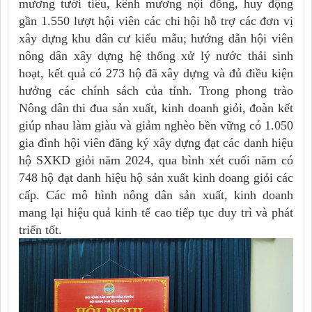
mương tưới tiêu, kênh mương nội đồng, huy động
gần 1.550 lượt hội viên các chi hội hỗ trợ các đơn vị
xây dựng khu dân cư kiểu mẫu; hướng dẫn hội viên
nông dân xây dựng hệ thống xử lý nước thải sinh
hoạt, kết quả có 273 hộ đã xây dựng và đủ điều kiện
hưởng các chính sách của tỉnh. Trong phong trào
Nông dân thi đua sản xuất, kinh doanh giỏi, đoàn kết
giúp nhau làm giàu và giảm nghèo bền vững có 1.050
gia đình hội viên đăng ký xây dựng đạt các danh hiệu
hộ SXKD giỏi năm 2024, qua bình xét cuối năm có
748 hộ đạt danh hiệu hộ sản xuất kinh doang giỏi các
cấp. Các mô hình nông dân sản xuất, kinh doanh
mang lại hiệu quả kinh tế cao tiếp tục duy trì và phát
triển tốt.