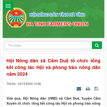
HỘI NÔNG DÂN TỈNH HÀ TĨNH
HA TINH FARMER'S UNION
Hội Nông dân xã Cẩm Duệ tổ chức tổng
kết công tác Hội và phong trào nông dân
năm 2024
Thứ ba - 24/12/2024 10:38
Vừa qua, Hội Nông dân (HND) xã Cẩm Duệ, huyện Cẩm
Xuyên tổ chức tổng kết công tác Hội và phong trào nông