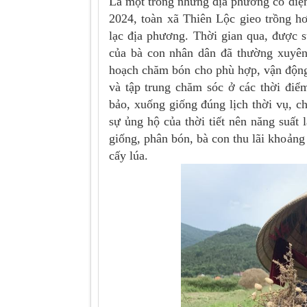
Là một trong những địa phương có diện
2024, toàn xã Thiên Lộc gieo trồng h
lạc địa phương. Thời gian qua, được 
của bà con nhân dân đã thường xuyên t
hoạch chăm bón cho phù hợp, vận động b
và tập trung chăm sóc ở các thời đi
bảo, xuống giống đúng lịch thời vụ, 
sự ủng hộ của thời tiết nên năng suất l
giống, phân bón, bà con thu lãi khoảng
cấy lúa.