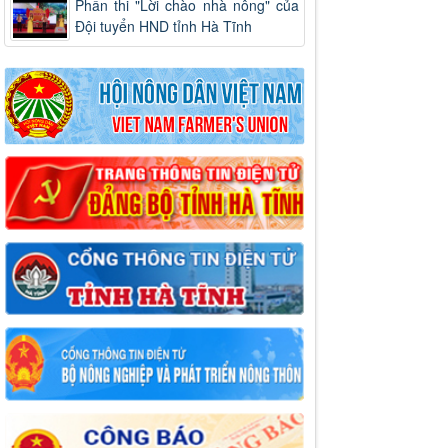
Phần thi "Lời chào nhà nông" của
Đội tuyển HND tỉnh Hà Tĩnh