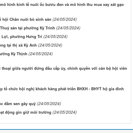
mô hình kinh tế nuôi ốc bươu đen và mô hình thu mua xay xát gạo
(24/05/2024)
ổ hội Chăn nuôi bò sinh sản
(24/05/2024)
 Thuỷ sản tại phường Kỳ Trinh
(24/05/2024)
g Lợi, phường Hưng Trí
(24/05/2024)
ng tại thị xã Kỳ Anh
(24/05/2024)
hường Kỳ Thịnh
 thoại giữa người đứng đầu cấp ủy, chính quyền với cán bộ hội viên
p tổ chức hội nghị khách hàng phát triển BHXH - BHYT hộ gia đình
(24/05/2024)
óc đầm sen gây quỹ
(24/05/2024)
oạt động gìn giữ môi trường