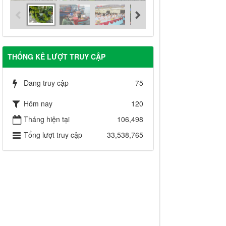
THỐNG KÊ LƯỢT TRUY CẬP
Đang truy cập
75
Hôm nay
120
Tháng hiện tại
106,498
Tổng lượt truy cập
33,538,765