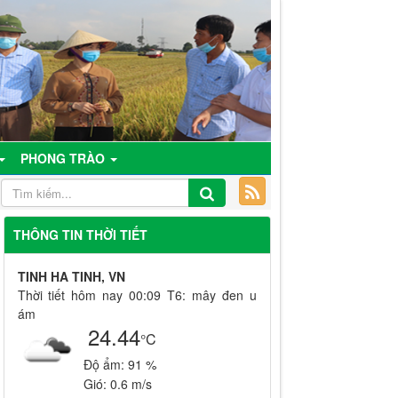
PHONG TRÀO
THÔNG TIN THỜI TIẾT
TINH HA TINH, VN
Thời tiết hôm nay 00:09 T6: mây đen u
ám
24.44
°C
Độ ẩm:
91 %
Gió:
0.6 m/s