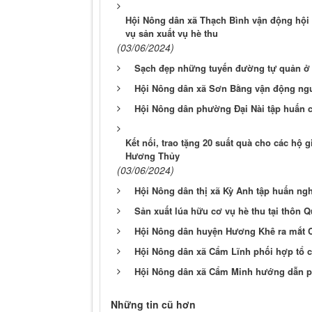
Hội Nông dân xã Thạch Bình vận động hội 
vụ sản xuất vụ hè thu
(03/06/2024)
Sạch đẹp những tuyến đường tự quản ở 
Hội Nông dân xã Sơn Bằng vận động ngư
Hội Nông dân phường Đại Nài tập huấn c
Kết nối, trao tặng 20 suất quà cho các hộ 
Hương Thủy
(03/06/2024)
Hội Nông dân thị xã Kỳ Anh tập huấn ng
Sản xuất lúa hữu cơ vụ hè thu tại thôn
Hội Nông dân huyện Hương Khê ra mắt C
Hội Nông dân xã Cẩm Lĩnh phối hợp tổ 
Hội Nông dân xã Cẩm Minh hướng dẫn ph
Những tin cũ hơn