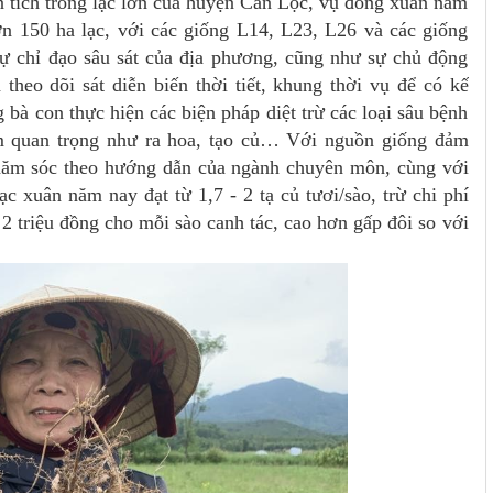
 tích trồng lạc lớn của huyện Can Lộc, vụ đông xuân năm
ơn 150 ha lạc, với các giống L14, L23, L26 và các giống
sự chỉ đạo sâu sát của địa phương, cũng như sự chủ động
heo dõi sát diễn biến thời tiết, khung thời vụ để có kế
à con thực hiện các biện pháp diệt trừ các loại sâu bệnh
ểm quan trọng như ra hoa, tạo củ… Với nguồn giống đảm
chăm sóc theo hướng dẫn của ngành chuyên môn, cùng với
ạc xuân năm nay đạt từ 1,7 - 2 tạ củ tươi/sào, trừ chi phí
 2 triệu đồng cho mỗi sào canh tác, cao hơn gấp đôi so với