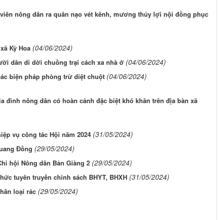
viên nông dân ra quân nạo vét kênh, mương thủy lợi nội đồng phục
(04/06/2024)
xã Kỳ Hoa
(04/06/2024)
ời dân di dời chuồng trại cách xa nhà ở
(04/06/2024)
ác biện pháp phòng trừ diệt chuột
gia đình nông dân có hoàn cảnh đặc biệt khó khăn trên địa bàn xã
(31/05/2024)
hiệp vụ công tác Hội năm 2024
(29/05/2024)
 Quang Đồng
(29/05/2024)
hi hội Nông dân Bản Giàng 2
(31/05/2024)
chức tuyên truyền chính sách BHYT, BHXH
(29/05/2024)
ân loại rác