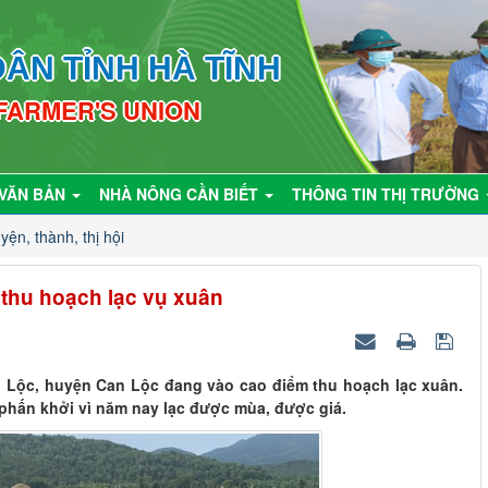
ÂN TỈNH HÀ TĨNH
 FARMER'S UNION
VĂN BẢN
NHÀ NÔNG CẦN BIẾT
THÔNG TIN THỊ TRƯỜNG
yện, thành, thị hội
thu hoạch lạc vụ xuân
n Lộc, huyện Can Lộc đang vào cao điểm thu hoạch lạc xuân.
phấn khởi vì năm nay lạc được mùa, được giá.