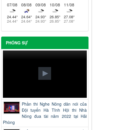
07/08
08/08
09/08
10/08
11/08
24.44
°
24.64
°
24.93
°
26.85
°
27.08
°
24.44
°
24.64
°
24.93
°
26.85
°
27.08
°
PHÓNG SỰ
Phần thi Nghe Nông dân nói của
Đội tuyển Hà Tĩnh Hội thi Nhà
Nông đua tài năm 2022 tại Hải
Phòng