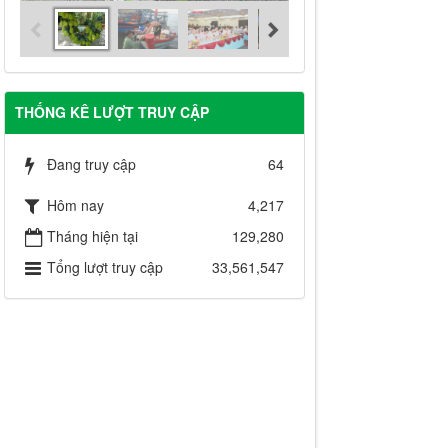
THỐNG KÊ LƯỢT TRUY CẬP
Đang truy cập
64
Hôm nay
4,217
Tháng hiện tại
129,280
Tổng lượt truy cập
33,561,547