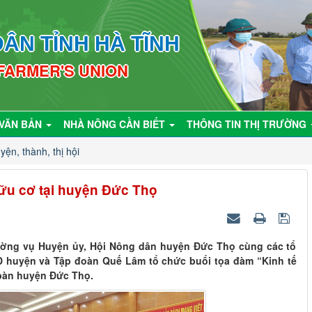
ÂN TỈNH HÀ TĨNH
 FARMER'S UNION
VĂN BẢN
NHÀ NÔNG CẦN BIẾT
THÔNG TIN THỊ TRƯỜNG
yện, thành, thị hội
ữu cơ tại huyện Đức Thọ
ờng vụ Huyện ủy, Hội Nông dân huyện Đức Thọ cùng các tổ
 huyện và Tập đoàn Quế Lâm tổ chức buổi tọa đàm “Kinh tế
 bàn huyện Đức Thọ.