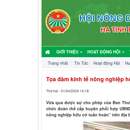
HỘI NÔNG D
HA TINH
GIỚI THIỆU
HOẠT ĐỘNG HỘI
Trang nhất
Tin Tức
Hoạt động Hội
Hu
Tọa đàm kinh tế nông nghiệp h
Thứ hai - 01/04/2024 14:18
Vừa qua được sự cho phép của Ban Thư
chức đoàn thể cấp huyện phối hợp UBND
nông nghiệp hữu cơ tuần hoàn” trên địa