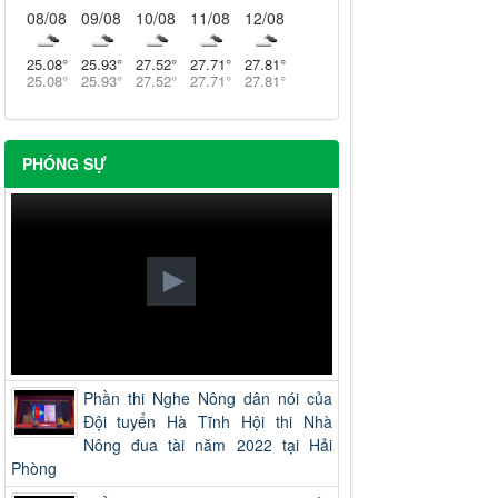
08/08
09/08
10/08
11/08
12/08
25.08
°
25.93
°
27.52
°
27.71
°
27.81
°
25.08
°
25.93
°
27.52
°
27.71
°
27.81
°
PHÓNG SỰ
Phần thi Nghe Nông dân nói của
Đội tuyển Hà Tĩnh Hội thi Nhà
Nông đua tài năm 2022 tại Hải
Phòng