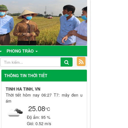
PHONG TRÀO
THÔNG TIN THỜI TIẾT
TINH HA TINH, VN
Thời tiết hôm nay 06:27 T7: mây đen u
ám
25.08
°C
Độ ẩm:
95 %
Gió:
0.52 m/s