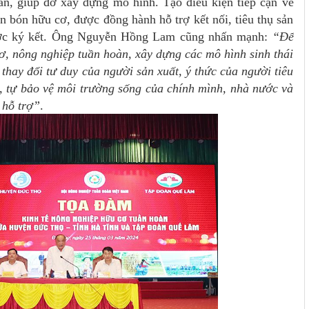
n, giúp đỡ xây dựng mô hình. Tạo điều kiện tiếp cận về
n bón hữu cơ, được đồng hành hỗ trợ kết nối, tiêu thụ sản
ược ký kết. Ông Nguyễn Hồng Lam cũng nhấn mạnh:
“Để
cơ, nông nghiệp tuần hoàn, xây dựng các mô hình sinh thái
 thay đổi tư duy của người sản xuất, ý thức của người tiêu
, tự bảo vệ môi trường sống của chính mình, nhà nước và
 hỗ trợ”
.