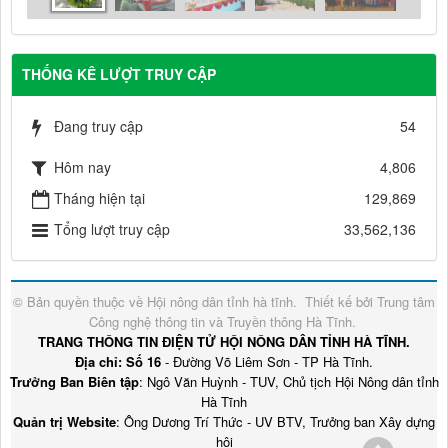
THỐNG KÊ LƯỢT TRUY CẬP
Đang truy cập
54
Hôm nay
4,806
Tháng hiện tại
129,869
Tổng lượt truy cập
33,562,136
© Bản quyền thuộc về
Hội nông dân tỉnh hà tĩnh
.
Thiết kế bởi
Trung tâm
Công nghệ thông tin và Truyền thông Hà Tĩnh
.
TRANG THÔNG TIN ĐIỆN TỬ HỘI NÔNG DÂN TỈNH HÀ TĨNH.
Địa chỉ: Số 16
- Đường Võ Liêm Sơn - TP Hà Tĩnh.
Trưởng Ban Biên tập
: Ngô Văn Huỳnh - TUV, Chủ tịch Hội Nông dân tỉnh
Hà Tĩnh
Quản trị Website
: Ông Dương Trí Thức - UV BTV, Trưởng ban Xây dựng
hội