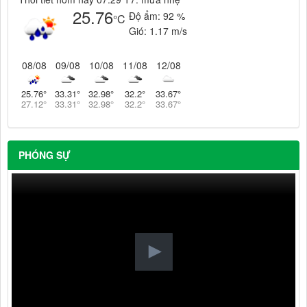
25.76
Độ ẩm:
92 %
°C
Gió:
1.17 m/s
08/08
09/08
10/08
11/08
12/08
25.76
°
33.31
°
32.98
°
32.2
°
33.67
°
27.12
°
33.31
°
32.98
°
32.2
°
33.67
°
PHÓNG SỰ