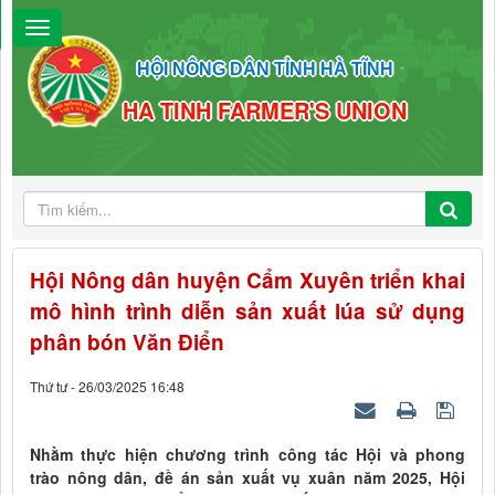
HỘI NÔNG DÂN TỈNH HÀ TĨNH
HA TINH FARMER'S UNION
Hội Nông dân huyện Cẩm Xuyên triển khai
mô hình trình diễn sản xuất lúa sử dụng
phân bón Văn Điển
Thứ tư - 26/03/2025 16:48
Nhằm thực hiện chương trình công tác Hội và phong
trào nông dân, đề án sản xuất vụ xuân năm 2025, Hội