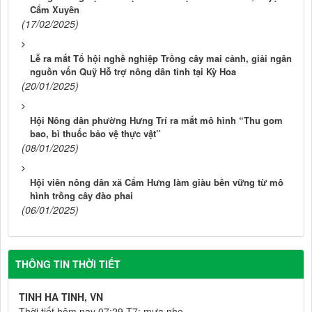
Cẩm Xuyên
(17/02/2025)
Lễ ra mắt Tổ hội nghề nghiệp Trồng cây mai cảnh, giải ngân
nguồn vốn Quỹ Hỗ trợ nông dân tỉnh tại Kỳ Hoa
(20/01/2025)
Hội Nông dân phường Hưng Trí ra mắt mô hình “Thu gom
bao, bì thuốc bảo vệ thực vật”
(08/01/2025)
Hội viên nông dân xã Cẩm Hưng làm giàu bền vững từ mô
hình trồng cây đào phai
(06/01/2025)
THÔNG TIN THỜI TIẾT
TINH HA TINH, VN
Thời tiết hôm nay 07:29 T7: mưa nhẹ