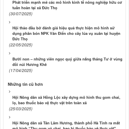
Phát triển mạnh mẽ các mô hình kinh tế nông nghiệp hữu cơ
tuần hoàn tại xã Đức Thọ
(30/07/2025)
Hội thảo đầu bờ đánh giá hiệu quả thực hiện mô hình sử
dụng phân bón NPK Văn Điển cho cây lúa vụ xuân tại huyện
Đức Thọ
(22/05/2025)
Bưởi non – những viên ngọc quý giữa nắng tháng Tư ở vùng
đồi núi Hương Khê
(17/04/2025)
Những tin cũ hơn
Hội Nông dân xã Hồng Lộc xây dựng mô hình thu gom chai,
lọ, bao thuốc bảo vệ thực vật trên toàn xã
(25/03/2025)
Hội Nông dân xã Tân Lâm Hương, thành phố Hà Tĩnh ra mắt
mô hình “Thu gom vỏ chai, bao bì thuốc bảo vệ thực vật"