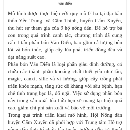
văn điển
Mô hình được thực hiện với quy mô 01ha tại địa bàn
thôn Yên Trung, xã Cẩm Thịnh, huyện Cẩm Xuyên,
thu hút sự tham gia của 9 hộ nông dân. Để hỗ trợ bà
con trong quá trình canh tác, chương trình đã cung
cấp 1 tấn phân bón Văn Điển, bao gồm cả lượng bón
lót và bón thúc, giúp cây lúa phát triển đồng đều và
đạt năng suất cao.
Phân bón Văn Điển là loại phân giàu dinh dưỡng, có
chứa các thành phần khoáng chất thiết yếu như lân,
magie, canxi, silic và vi lượng, giúp cây trồng phát
triển khỏe mạnh, tăng sức đề kháng với sâu bệnh, hạn
chế tình trạng bạc lá, đổ ngã. Việc sử dụng phân bón
này trong sản xuất lúa hứa hẹn sẽ mang lại hiệu quả
cao, giảm chi phí sản xuất và bảo vệ môi trường.
Trong quá trình triển khai mô hình, Hội Nông dân
huyện Cẩm Xuyên đã phối hợp với Trung tâm Hỗ trợ
nông dân tỉnh tổ chức tập huấn, hướng dẫn kỹ thuật