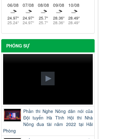
06/08
07/08
08/08
09/08
10/08
24.97
°
24.97
°
25.7
°
28.36
°
28.49
°
25.24
°
24.97
°
25.7
°
28.36
°
28.49
°
PHÓNG SỰ
Phần thi Nghe Nông dân nói của
Đội tuyển Hà Tĩnh Hội thi Nhà
Nông đua tài năm 2022 tại Hải
Phòng