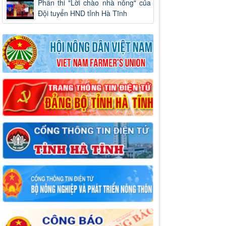
Phần thi "Lời chào nhà nông" của
Đội tuyển HND tỉnh Hà Tĩnh