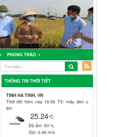
PHONG TRÀO
THÔNG TIN THỜI TIẾT
TINH HA TINH, VN
Thời tiết hôm nay 16:56 T5: mây đen u
ám
25.24
°C
Độ ẩm:
93 %
Gió:
0.46 m/s