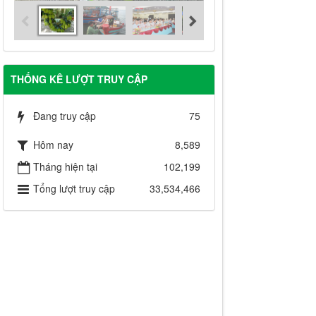
THỐNG KÊ LƯỢT TRUY CẬP
Đang truy cập
75
Hôm nay
8,589
Tháng hiện tại
102,199
Tổng lượt truy cập
33,534,466