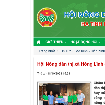
HỘI NÔNG D
HA TINH
GIỚI THIỆU
HOẠT ĐỘNG HỘI
Trang nhất
Tin Tức
Mô hình - Điển hình
Hội Nông dân thị xã Hồng Lĩnh 
Thứ tư - 18/10/2023 15:23
Chăm l
dân th
huy sứ
công t
nông d