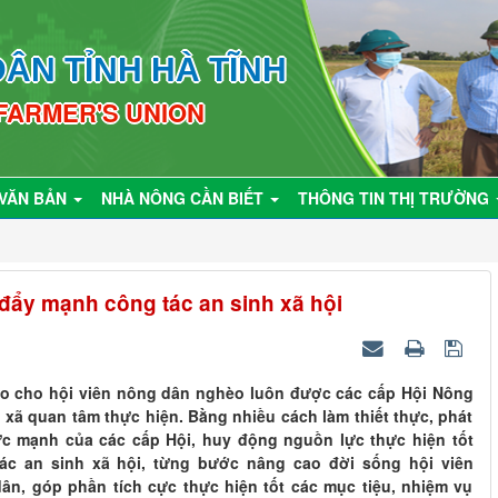
ÂN TỈNH HÀ TĨNH
 FARMER'S UNION
VĂN BẢN
NHÀ NÔNG CẦN BIẾT
THÔNG TIN THỊ TRƯỜNG
đẩy mạnh công tác an sinh xã hội
o cho hội viên nông dân nghèo luôn được các cấp Hội Nông
ị xã quan tâm thực hiện. Bằng nhiều cách làm thiết thực, phát
c mạnh của các cấp Hội, huy động nguồn lực thực hiện tốt
ác an sinh xã hội, từng bước nâng cao đời sống hội viên
ân, góp phần tích cực thực hiện tốt các mục tiệu, nhiệm vụ