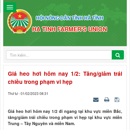
HỘI NÔNG DÂN TỈNH HÀ TĨNH
HA TINH FARMER'S UNION
Giá heo hơi hôm nay 1/2: Tăng/giảm trái
chiều trong phạm vi hẹp
Thứ tư - 01/02/2023 08:31
Giá heo hơi hôm nay 1/2 đi ngang tại khu vực miền Bắc,
tăng/giảm trái chiều trong phạm vi hẹp tại khu vực miền
Trung – Tây Nguyên và miền Nam.