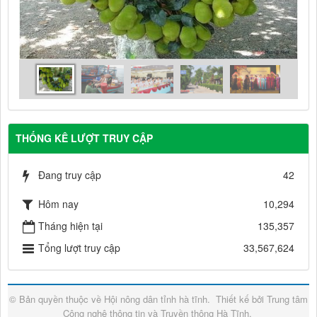
THỐNG KÊ LƯỢT TRUY CẬP
Đang truy cập
42
Hôm nay
10,294
Tháng hiện tại
135,357
Tổng lượt truy cập
33,567,624
© Bản quyền thuộc về
Hội nông dân tỉnh hà tĩnh
.
Thiết kế bởi
Trung tâm
Công nghệ thông tin và Truyền thông Hà Tĩnh
.