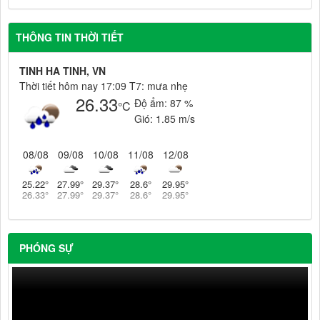
THÔNG TIN THỜI TIẾT
TINH HA TINH, VN
Thời tiết hôm nay 17:09 T7: mưa nhẹ
26.33
Độ ẩm:
87 %
°C
Gió:
1.85 m/s
08/08
09/08
10/08
11/08
12/08
25.22
°
27.99
°
29.37
°
28.6
°
29.95
°
26.33
°
27.99
°
29.37
°
28.6
°
29.95
°
PHÓNG SỰ