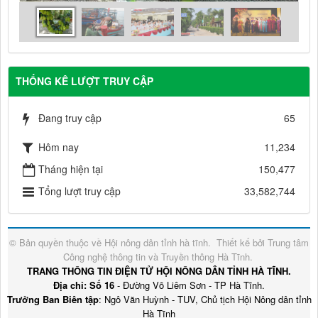
THỐNG KÊ LƯỢT TRUY CẬP
Đang truy cập
65
Hôm nay
11,234
Tháng hiện tại
150,477
Tổng lượt truy cập
33,582,744
© Bản quyền thuộc về
Hội nông dân tỉnh hà tĩnh
.
Thiết kế bởi
Trung tâm
Công nghệ thông tin và Truyền thông Hà Tĩnh
.
TRANG THÔNG TIN ĐIỆN TỬ HỘI NÔNG DÂN TỈNH HÀ TĨNH.
Địa chỉ: Số 16
- Đường Võ Liêm Sơn - TP Hà Tĩnh.
Trưởng Ban Biên tập
: Ngô Văn Huỳnh - TUV, Chủ tịch Hội Nông dân tỉnh
Hà Tĩnh