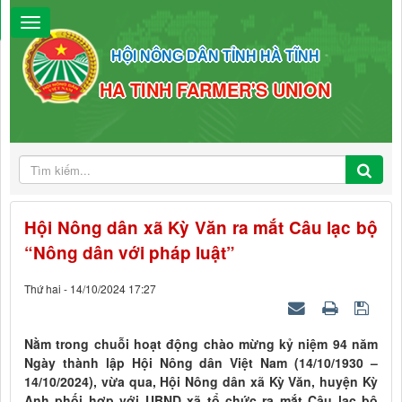
HỘI NÔNG DÂN TỈNH HÀ TĨNH
HA TINH FARMER'S UNION
Hội Nông dân xã Kỳ Văn ra mắt Câu lạc bộ
“Nông dân với pháp luật”
Thứ hai - 14/10/2024 17:27
Nằm trong chuỗi hoạt động chào mừng kỷ niệm 94 năm
Ngày thành lập Hội Nông dân Việt Nam (14/10/1930 –
14/10/2024), vừa qua, Hội Nông dân xã Kỳ Văn, huyện Kỳ
Anh phối hợp với UBND xã tổ chức ra mắt Câu lạc bộ