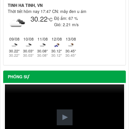
TINH HA TINH, VN
Thời tiết hôm nay 17:47 CN: mây đen u ám
30.22
Độ ẩm:
67 %
°C
Gió:
2.21 m/s
09/08
10/08
11/08
12/08
13/08
30.22
°
30.03
°
30.08
°
30.12
°
30.45
°
30.22
°
30.03
°
30.08
°
30.12
°
30.45
°
PHÓNG SỰ